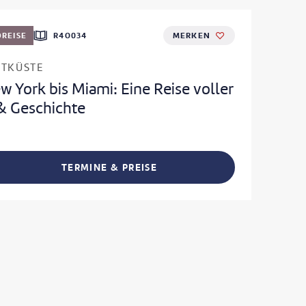
REISE
R4O034
MERKEN
STKÜSTE
 York bis Miami: Eine Reise voller
& Geschichte
TERMINE & PREISE
L TEILEN