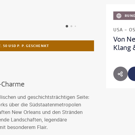
RUND
USA - O
Von New
Klang 
 50 USD P. P. GESCHENKT
HOTE
n-Charme
lischen und geschichtsträchtigen Seite:
orks über die Südstaatenmetropolen
aften New Orleans und den Stränden
rende Landschaften, legendäre
it besonderem Flair.