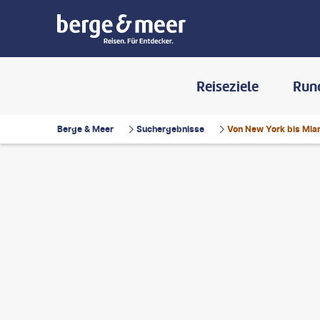
Reiseziele
Run
Berge & Meer
Suchergebnisse
Von New York bis Miam
ALMER - gty
©
Orbon Alija - gty