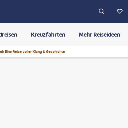
dreisen
Kreuzfahrten
Mehr Reiseideen
i: Eine Reise voller Klang & Geschichte
©
FilippoBacci-gty