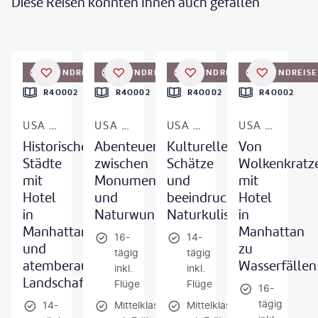
Diese Reisen könnten Ihnen auch gefallen
©
Onfokus-gty
©
GCShutter/gty
©
svetikd - gty
©
benedek - gty
RUNDREISE
RUNDREISE
RUNDREISE
RUNDREISE
DEAL
DEAL
DEAL
R4O002
R4O002
R4O002
R4O002
USA & KANADA
USA & KANADA
USA & KANADA
USA & KANADA
Historische
Abenteuer
Kulturelle
Von
Städte
zwischen
Schätze
Wolkenkratz
mit
Monumenten
und
mit
Hotel
und
beeindruckende
Hotel
in
Naturwundern
Naturkulissen
in
Manhattan
Manhattan
16-
14-
und
zu
tägig
tägig
atemberaubende
Wasserfällen
inkl.
inkl.
Landschaften
Flüge
Flüge
16-
tägig
14-
Mittelklassehotels
Mittelklassehotels