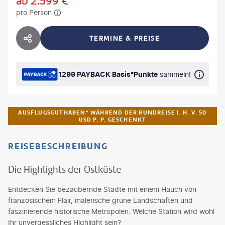
ab
2.599
€
pro Person
TERMINE & PREISE
HOTEL TEILEN
1299 PAYBACK Basis°Punkte
sammeln!
AUSFLUGSGUTHABEN* WÄHREND DER RUNDREISE I. H. V. 50
USD P. P. GESCHENKT
REISEBESCHREIBUNG
Die Highlights der Ostküste
Entdecken Sie bezaubernde Städte mit einem Hauch von
französischem Flair, malerische grüne Landschaften und
faszinierende historische Metropolen. Welche Station wird wohl
Ihr unvergessliches Highlight sein?