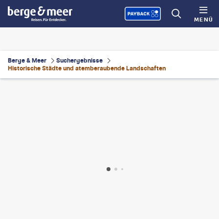
MENÜ
Berge & Meer
Suchergebnisse
Historische Städte und atemberaubende Landschaften
an Pavone
©
R.M. Nunes
©
ventdusud-gty
©
Joecho-16- gty