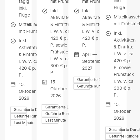
inkl.
tägig
mit Frühstück
mit Frühstück
Flüge
inkl.
Inkl.
Inkl.
Flüge
Mittelklasseh
Aktivitäten
Aktivitäten
mit Frühstüc
Mittelklassehotels
& Eintritte
& Eintritte
mit Frühstück
i. W. v. ca.
i. W. v. ca.
Inkl.
420 € p.
420 € p.
Aktivitäten
Inkl.
P. sowie
P.
& Eintritte
Aktivitäten
Frühstück
i. W. v. ca.
& Eintritte
April —
i. W. v. ca.
420 € p.
i. W. v. ca.
September
300 € p.
P. sowie
420 € p.
2027
P.
Frühstück
P.
Garantierte Durchführung
i. W. v. ca.
15.
15.
Geführte Rundreisen
300 € p.
Oktober
Oktober
P.
2026
2026
15.
Garantierte Durchführung
Garantierte Durchführung
Oktober
Geführte Rundreisen
Geführte Rundreisen
2026
Last Minute
Last Minute
Garantierte Durc
Geführte Rundrei