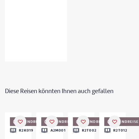
Diese Reisen könnten Ihnen auch gefallen
©
WLDavies
©
pawopa3336 - gty
©
nok6716
©
1001slide
RUNDREISE
RUNDREISE
RUNDREISE
RUNDREISE
DEAL
DEAL
DEAL
R2K019
A2M001
R2T002
R2T012