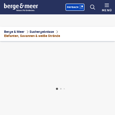
MENÜ
Berge & Meer
Suchergebnisse
Elefanten, Savannen & weiße Strände
WLDavies
©
1001slide
©
Maurizio Lanini-gty
©
GUDKOV ANDREY