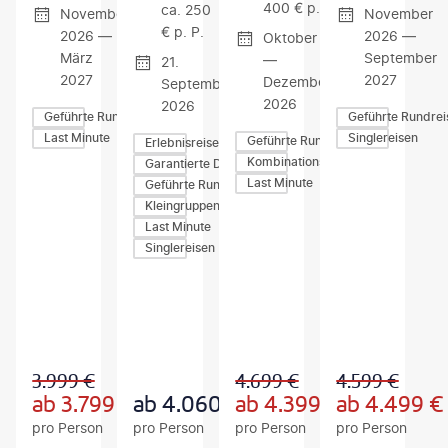
400 € p. P.
ca. 250
November
November
€ p. P.
2026 —
2026 —
Oktober
März
September
—
21.
2027
2027
Dezember
September
2026
2026
Geführte Rundreisen
Geführte Rundrei
Last Minute
Singlereisen
Geführte Rundreisen
Erlebnisreisen
Kombinationsreisen
Garantierte Durchführung
Last Minute
Geführte Rundreisen
Kleingruppen-Rundreisen
Last Minute
Singlereisen
Z
Z
Z
U
U
U
M
M
M
A
A
A
N
N
N
G
G
G
3.999
€
4.699
€
4.599
€
E
E
E
B
B
B
ab
3.799
€
ab
4.060
€
ab
4.399
€
ab
4.499
€
O
O
O
pro Person
pro Person
pro Person
pro Person
T
T
T