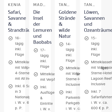
KENIA
MADAGASKAR
TANSANIA & SANSIBAR
TANSANIA & KENIA
Safari,
Die
Goldene
Löwen,
Savanne
Insel
Strände
Savannen
&
der
&
und
Strandträume
Lemuren
wilde
Ozeanträum
und
Natur
16-
15-
Baobabs
tägig
tägig
14-
inkl.
inkl.
tägig
17-
Flüge
Flüge
inkl.
tägig
Flüge
inkl.
Mittelklasselodges
Mittelklasse
Flüge
mit Vollpension /
mit Vollpensi
Mittelklassehotels/Lodges
4-Sterne-Hotel
Sterne-Hotel
mit Vollpension / 4-
Mittelklassehotels/Zeltunterkunft
mit All Inclusive
Lagoon Reef 
Sterne-Hotel mit All
mit Verpflegung
Inclusive
Inclusive
Inkl. 6 Safaris
Inkl.
in 3
Inkl. 7
Inkl.
Ausflüge
Nationalparks
Safarifahrte
Parkeintritte &
&
i. W. v. 600 €
i. W. v. ca.
Parkgebühren
Eintritte
p. P.
600 € p. P.
i. W. v. ca.
i. W. v.