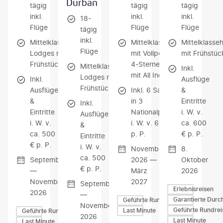
Durban
tägig
tägig
tägig
inkl.
inkl.
inkl.
18-
Flüge
Flüge
Flüge
tägig
inkl.
Mittelklassehotels/-
Mittelklasselodges
Mittelklasse
Flüge
Lodges mit
mit Vollpension /
mit Frühstüc
Frühstück
4-Sterne-Hotel
Mittelklassehotels/-
Inkl.
mit All Inclusive
Lodges mit
Inkl.
Ausflüge
Frühstück
Ausflüge
Inkl. 6 Safaris
&
&
in 3
Eintritte
Inkl.
Eintritte
Nationalparks
i. W. v.
Ausflüge
i. W. v.
i. W. v. 600 €
ca. 600
&
ca. 500
p. P.
€ p. P.
Eintritte
€ p. P.
i. W. v.
November
8.
ca. 500
September
2026 —
Oktober
€ p. P.
—
März
2026
November
2027
September
Erlebnisreisen
2026
—
Garantierte Durc
Geführte Rundreisen
November
Geführte Rundrei
Last Minute
Geführte Rundreisen
2026
Last Minute
Last Minute