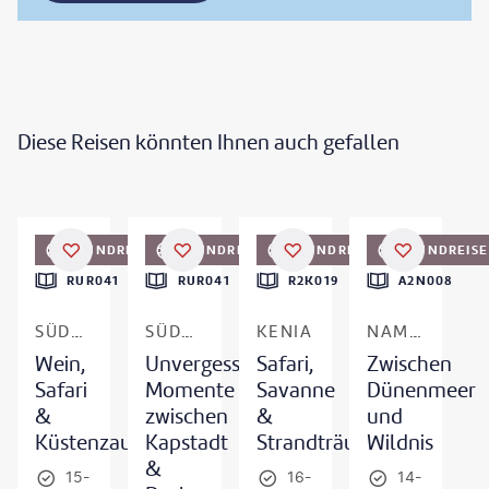
Diese Reisen könnten Ihnen auch gefallen
©
StuPorts-gty
©
Thomas Retterath
©
WLDavies
©
Buena Vista Images - gty
RUNDREISE
RUNDREISE
RUNDREISE
RUNDREISE
DEAL
DEAL
DEAL
RUR041
RUR041
R2K019
A2N008
SÜDAFRIKA
SÜDAFRIKA
KENIA
NAMIBIA
Wein,
Unvergessliche
Safari,
Zwischen
Safari
Momente
Savanne
Dünenmeer
&
zwischen
&
und
Küstenzauber
Kapstadt
Strandträume
Wildnis
&
15-
16-
14-