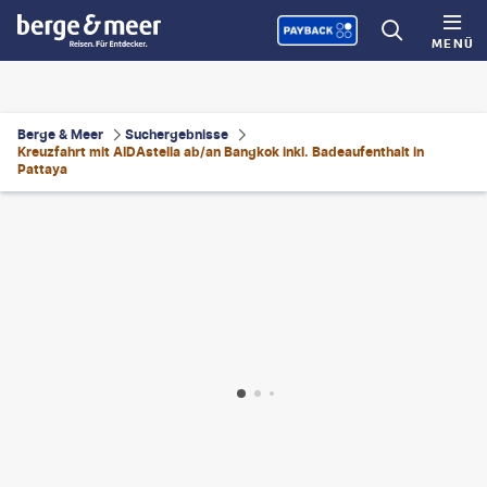
MENÜ
Berge & Meer
Suchergebnisse
Kreuzfahrt mit AIDAstella ab/an Bangkok inkl. Badeaufenthalt in
Pattaya
aiko3p-gty
©
Pyrosky - gty
©
kitchakron-gty