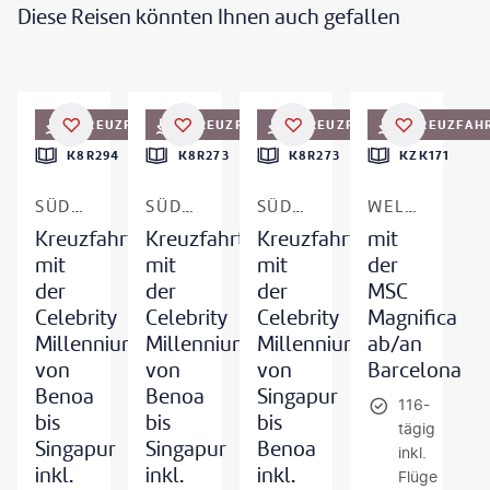
Diese Reisen könnten Ihnen auch gefallen
beirodosSantos-gty
©
DKart - gty
©
Oleh_Slobodeniuk - gty
KREUZFAHRT
KREUZFAHRT
KREUZFAHRT
KREUZFAH
DEAL
DEAL
DEAL
K8R294
K8R273
K8R273
KZK171
SÜDOSTASIEN
SÜDOSTASIEN
SÜDOSTASIEN
WELTKREUZFAHRT
Kreuzfahrt
Kreuzfahrt
Kreuzfahrt
mit
mit
mit
mit
der
der
der
der
MSC
Celebrity
Celebrity
Celebrity
Magnifica
Millennium
Millennium
Millennium
ab/an
von
von
von
Barcelona
Benoa
Benoa
Singapur
116-
bis
bis
bis
tägig
Singapur
Singapur
Benoa
inkl.
inkl.
inkl.
inkl.
Flüge