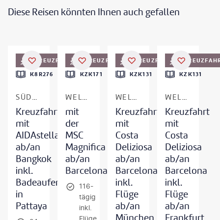
Diese Reisen könnten Ihnen auch gefallen
©
saiko3p-gty
©
Gary Webber - gty
©
franckreporter - gty
KREUZFAHRT
KREUZFAHRT
KREUZFAHRT
KREUZFAH
K8R276
KZK171
KZK131
KZK131
SÜDOSTASIEN
WELTKREUZFAHRT
WELTKREUZFAHRT
WELTKREUZFAHRT
Kreuzfahrt
mit
Kreuzfahrt
Kreuzfahrt
mit
der
mit
mit
AIDAstella
MSC
Costa
Costa
ab/an
Magnifica
Deliziosa
Deliziosa
Bangkok
ab/an
ab/an
ab/an
inkl.
Barcelona
Barcelona
Barcelona
Badeaufenthalt
inkl.
inkl.
116-
in
Flüge
Flüge
tägig
Pattaya
ab/an
ab/an
inkl.
München
Frankfurt
Flüge