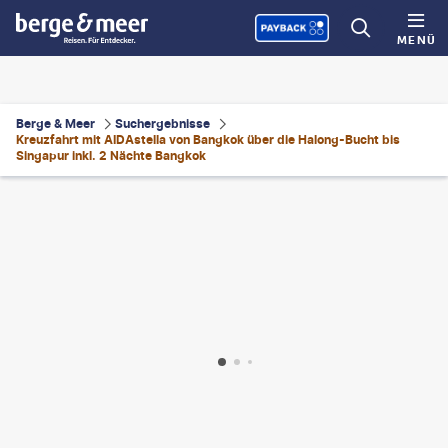
MENÜ
Berge & Meer
Suchergebnisse
Kreuzfahrt mit AIDAstella von Bangkok über die Halong-Bucht bis
Singapur inkl. 2 Nächte Bangkok
Photographer-gty
©
southtownboy-gty
©
sestovic - gty