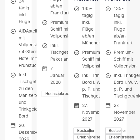
24-
ab/an
tägig
135-
135-
Frankfurt
inkl.
tägig
tägig
Flüge
Premium-
inkl.
inkl.
Schiff mit
Flüge
Flüge
AIDAstella
Vollpension
ab/an
ab/an
mit
München
Frankfurt
Vollpension
Inkl.
/ 4-Sterne-
Tischgetränke-
Premium-
Premium-
Hotel mit
Paket an Bord
Schiff mit
Schiff mit
Frühstück
Vollpension
Vollpension
7.
Inkl.
Januar
Inkl. Trinkgelder an
Inkl. Trinkge
Tischgetränke
2028
Bord i. W. v. 1.608 €
Bord i. W. v.
zu den
p. P. und
p. P. und
Hochseekreuzfahrten
Mahlzeiten
Tischgetränkepaket
Tischgeträn
und
27.
27.
Trinkgelder an
November
November
Bord
2027
2027
20.
Bestseller
Bestseller
Dezember
Erlebnisreisen
Erlebnisreisen
2026