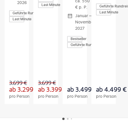
ca. 550
2026
Last Minute
Geführte Rundrei
€ p. P.
Last Minute
Geführte Rundreisen
Januar —
Last Minute
November
2027
Bestseller
Geführte Rundreisen
Z
Z
Z
U
U
U
M
M
M
A
A
A
N
N
N
G
G
G
3.699
€
3.699
€
E
E
E
B
B
B
ab
3.299
€
ab
3.399
€
ab
3.499
€
ab
4.499
€
O
O
O
pro Person
pro Person
pro Person
pro Person
T
T
T
FOOTER