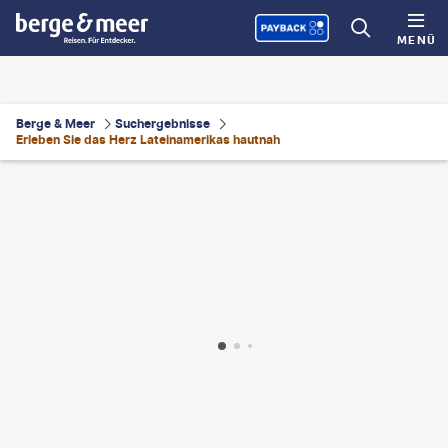
MENÜ
Berge & Meer
Suchergebnisse
Erleben Sie das Herz Lateinamerikas hautnah
photo-gty
©
FabianLeow
©
diegograndi-gty
©
Anton_Ivanov - shutterstock.com