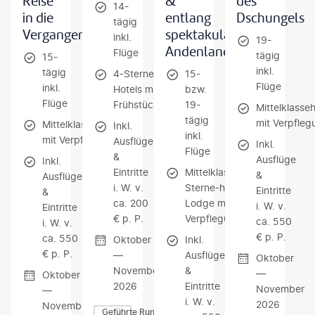
Reise
&
des
14-
in die
entlang
Dschungels
tägig
Vergangenheit
spektakulärer
inkl.
19-
Andenlandschaften
Flüge
tägig
15-
inkl.
tägig
4-Sterne-
15-
Flüge
inkl.
Hotels mit
bzw.
Flüge
Frühstück
19-
Mittelklasse
tägig
mit Verpfleg
Mittelklassehotels
Inkl.
inkl.
mit Verpflegung
Ausflüge
Inkl.
Flüge
&
Ausflüge
Inkl.
Eintritte
Mittelklasse/4-
&
Ausflüge
i. W. v.
Sterne-hotels,
Eintritte
&
ca. 200
Lodge mit
i. W. v.
Eintritte
€ p. P.​
Verpflegung
ca. 550
i. W. v.
€ p. P.
ca. 550
Oktober
Inkl.
€ p. P.
—
Ausflüge
Oktober
November
&
—
Oktober
2026
Eintritte
November
—
i. W. v.
2026
November
Geführte Rundreisen