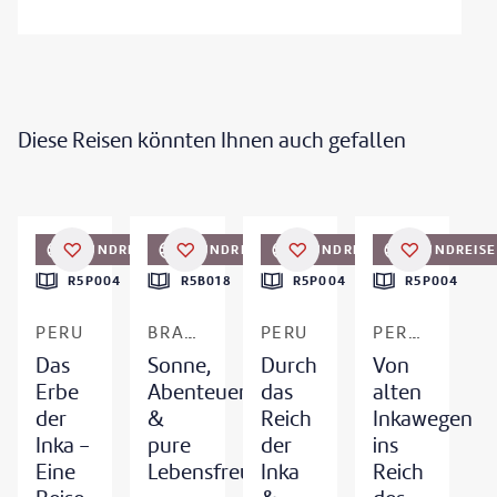
Diese Reisen könnten Ihnen auch gefallen
©
hadynyah-gty
©
DMEPhotography-gty
©
hadynyah
©
badahos - gty
RUNDREISE
RUNDREISE
RUNDREISE
RUNDREISE
DEAL
DEAL
R5P004
R5B018
R5P004
R5P004
PERU
BRASILIEN
PERU
PERU & AMAZONAS
Das
Sonne,
Durch
Von
Erbe
Abenteuer
das
alten
der
&
Reich
Inkawegen
Inka -
pure
der
ins
Eine
Lebensfreude
Inka
Reich