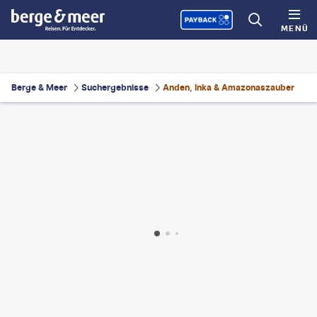
MENÜ
Berge & Meer
Suchergebnisse
Anden, Inka & Amazonaszauber
ynyah - gty
©
pawopa3336
©
badahos - gty
©
Jim Cumming - gty