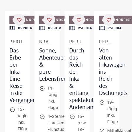
©
hadynyah-gty
©
DMEPhotography-gty
©
hadynyah
©
badahos - gty
RUNDREISE
RUNDREISE
RUNDREISE
RUNDREISE
DEAL
DEAL
R5P004
R5B018
R5P004
R5P004
PERU
BRASILIEN
PERU
PERU & AMAZONAS
Das
Sonne,
Durch
Von
Erbe
Abenteuer
das
alten
der
&
Reich
Inkawegen
Inka -
pure
der
ins
Eine
Lebensfreude
Inka
Reich
Reise
&
des
14-
in die
entlang
Dschungels
tägig
Vergangenheit
spektakulärer
inkl.
19-
Andenlandschaften
Flüge
tägig
15-
inkl.
tägig
4-Sterne-
15-
Flüge
inkl.
Hotels mit
bzw.
Flüge
Frühstück
19-
Mittelklasse