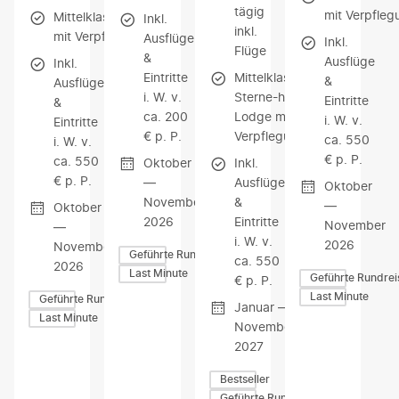
tägig
mit Verpfleg
Mittelklassehotels
Inkl.
inkl.
mit Verpflegung
Ausflüge
Inkl.
Flüge
&
Ausflüge
Inkl.
Eintritte
Mittelklasse/4-
&
Ausflüge
i. W. v.
Sterne-hotels,
Eintritte
&
ca. 200
Lodge mit
i. W. v.
Eintritte
€ p. P.​
Verpflegung
ca. 550
i. W. v.
€ p. P.
ca. 550
Oktober
Inkl.
€ p. P.
—
Ausflüge
Oktober
November
&
—
Oktober
2026
Eintritte
November
—
i. W. v.
2026
November
Geführte Rundreisen
ca. 550
2026
Last Minute
Geführte Rundrei
€ p. P.
Last Minute
Geführte Rundreisen
Januar —
Last Minute
November
2027
Bestseller
Geführte Rundreisen