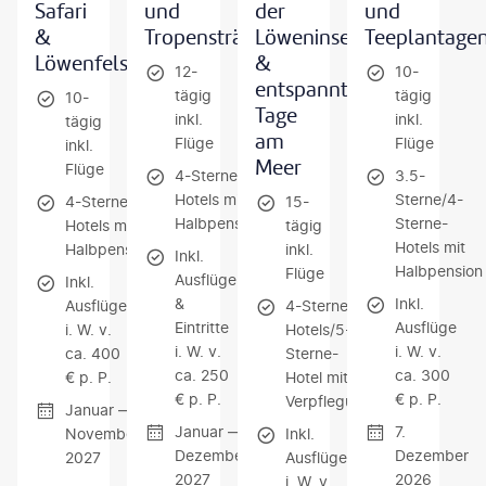
Safari
und
der
und
&
Tropenstränden
Löweninsel
Teeplantage
Löwenfelsen
&
12-
10-
entspannte
tägig
tägig
10-
Tage
inkl.
inkl.
tägig
am
Flüge
Flüge
inkl.
Meer
Flüge
4-Sterne-
3.5-
Hotels mit
Sterne/4-
4-Sterne-
15-
Halbpension
Sterne-
Hotels mit
tägig
Hotels mit
Halbpension
inkl.
Inkl.
Halbpension
Flüge
Ausflüge
Inkl.
&
Inkl.
Ausflüge
4-Sterne-
Eintritte
Ausflüge
i. W. v.
Hotels/5-
i. W. v.
i. W. v.
ca. 400
Sterne-
ca. 250
ca. 300
€ p. P.
Hotel mit
€ p. P.
€ p. P.
Verpflegung
Januar —
Januar —
7.
November
Inkl.
Dezember
Dezember
2027
Ausflüge
2027
2026
i. W. v.