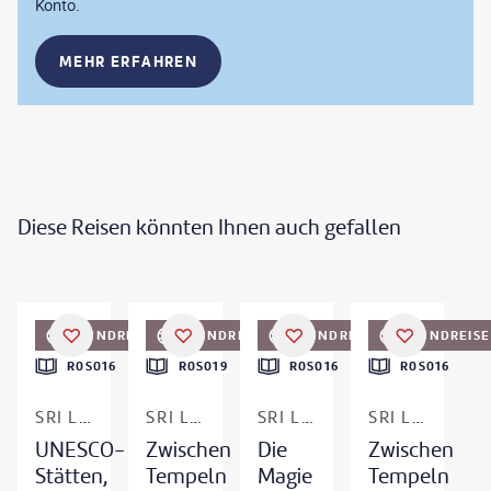
Konto.
MEHR ERFAHREN
Diese Reisen könnten Ihnen auch gefallen
©
surangaw-gty
©
Travel Wild - gty
©
Tero Vesalainen - gty
©
Nuwan Liyanage
RUNDREISE
RUNDREISE
RUNDREISE
RUNDREISE
R0S016
R0S019
R0S016
R0S016
SRI LANKA
SRI LANKA
SRI LANKA
SRI LANKA
UNESCO-
Zwischen
Die
Zwischen
Stätten,
Tempeln
Magie
Tempeln