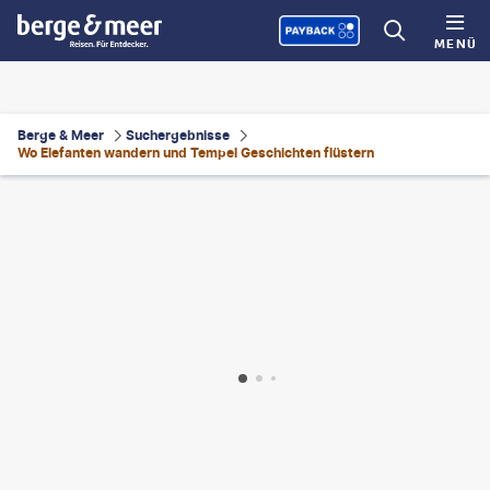
MENÜ
Berge & Meer
Suchergebnisse
Wo Elefanten wandern und Tempel Geschichten flüstern
esalainen - gty
©
hadynyah-gty