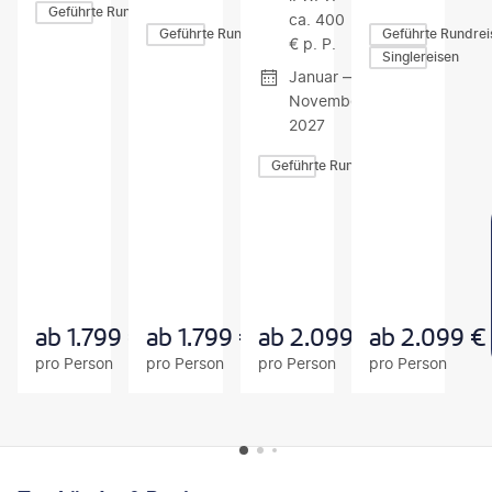
Geführte Rundreisen
ca. 400
Geführte Rundreisen
Geführte Rundrei
€ p. P.
Singlereisen
Januar —
November
2027
Geführte Rundreisen
Z
Z
Z
U
U
U
M
M
M
A
A
A
N
N
N
G
G
G
E
E
E
B
B
B
ab
1.799
€
ab
1.799
€
ab
2.099
€
ab
2.099
€
O
O
O
pro Person
pro Person
pro Person
pro Person
T
T
T
FOOTER
Footer navigation