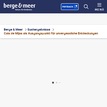
MENÜ
Berge & Meer
Suchergebnisse
Cala de Mijas als Ausgangspunkt für unvergessliche Entdeckungen
llatphotos - gty
©
carlosfierro
©
SeanPavonePhoto
©
MEDITERRANEAN - gty