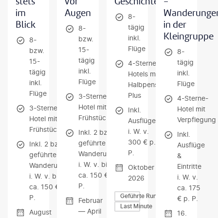
stets
vor
Geschichte
-
im
Augen
Wanderunge
8-
Blick
in der
tägig
8-
Kleingruppe
inkl.
bzw.
8-
Flüge
15-
bzw.
8-
tägig
15-
tägig
4-Sterne-
inkl.
tägig
inkl.
Hotels mit
Flüge
inkl.
Flüge
Halbpension
Flüge
Plus
3-Sterne-
4-Sterne-
Hotel mit
3-Sterne-
Hotel mit
Inkl.
Frühstück
Hotel mit
Verpflegung
Ausflüge
Frühstück
i. W. v.
Inkl. 2 bzw. 3
Inkl.
300 € p.
geführte
Inkl. 2 bzw. 3
Ausflüge
P.
Wanderungen
geführte
&
i. W. v. bis zu
Wanderungen
Eintritte
Oktober
ca. 150 € p.
i. W. v. bis zu
i. W. v.
2026
P.
ca. 150 € p.
ca. 175
Geführte Rundreisen
P.
€ p. P.
Februar
Last Minute
— April
August
16.