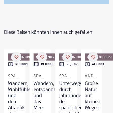
Diese Reisen könnten Ihnen auch gefallen
i Marushchynets - gty
©
DaLiu-gty
©
margouillatphotos - gty
©
By Alfons Teruel - gty
RUNDREISE
FRÜHBUCHER-VORTEIL
RUNDREISE
RUNDREISE
RUNDREISE
REU009
REU009
REJ002
AFG003
SPANIEN - TENERIFFA
SPANIEN - TENERIFFA
SPANIEN - ANDALUSIEN & KASTILIEN
ANDORRA
Wandern,
Wandern,
Unterwegs
Große
Wohlfühlen
entspannen
durch
Natur
und
und
Jahrhunderte
auf
den
das
der
kleinen
Atlantik
Meer
spanischen
Wegen