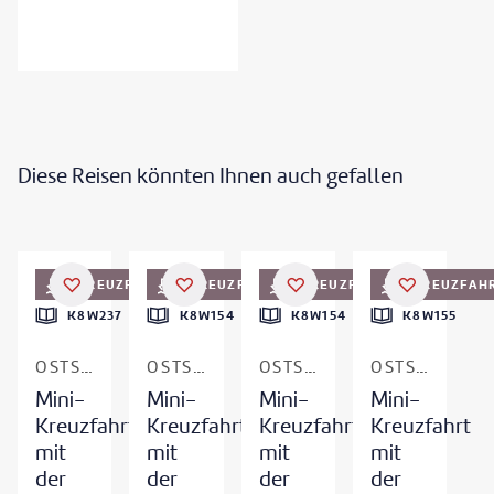
Diese Reisen könnten Ihnen auch gefallen
©
Stena Line
©
cassinga-gty
©
Morten Falch Sortland - gty
©
Mats Anda - gty
KREUZFAHRT
KREUZFAHRT
KREUZFAHRT
KREUZFAH
K8W237
K8W154
K8W154
K8W155
OSTSEE - SCHWEDEN - GÖTEBORG
OSTSEE - NORWEGEN - OSLO
OSTSEE - NORWEGEN - OSLO
OSTSEE - NORWEGEN - OSLO
Mini-
Mini-
Mini-
Mini-
Kreuzfahrt
Kreuzfahrt
Kreuzfahrt
Kreuzfahrt
mit
mit
mit
mit
der
der
der
der