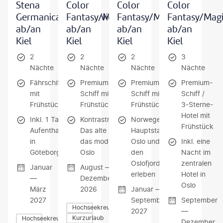
Stena
Color
Color
Color
Germanica/Scandnavica
Fantasy/Magic
Fantasy/Magic
Fantasy/Mag
ab/an
ab/an
ab/an
ab/an
Kiel
Kiel
Kiel
Kiel
2
2
2
3
Nächte
Nächte
Nächte
Nächte
Fährschiff
Premium-
Premium-
Premium-
mit
Schiff mit
Schiff mit
Schiff /
Frühstück
Frühstück
Frühstück
3-Sterne-
Hotel mit
Inkl. 1 Tag
Kontrastreich:
Norwegens
Frühstück
Aufenthalt
Das alte und
Hauptstadt
in
das moderne
Oslo und
Inkl. eine
Göteborg
Oslo
den
Nacht im
Oslofjord
zentralen
Januar
August —
erleben
Hotel in
—
Dezember
Oslo
März
2026
Januar —
2027
September
September
Hochseekreuzfahrten
2027
—
Kurzurlaub
Hochseekreuzfahrten
Dezember