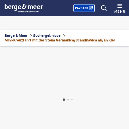
MENÜ
Berge & Meer
Suchergebnisse
Mini-Kreuzfahrt mit der Stena Germanica/Scandnavica ab/an Kiel
sson/imagebank.sweden.se
©
Stena Line
©
Thomas Lotter
©
Ulf Svane/Westsweden.com