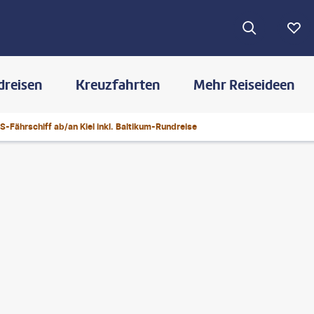
dreisen
Kreuzfahrten
Mehr Reiseideen
-Fährschiff ab/an Kiel inkl. Baltikum-Rundreise
©
Leon Gin-gty