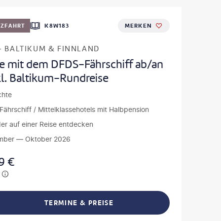
UZFAHRT
K8W183
MERKEN
- BALTIKUM & FINNLAND
se mit dem DFDS-Fährschiff ab/an
kl. Baltikum-Rundreise
chte
ährschiff / Mittelklassehotels mit Halbpension
er auf einer Reise entdecken
mber — Oktober 2026
9
€
TERMINE & PREISE
L TEILEN