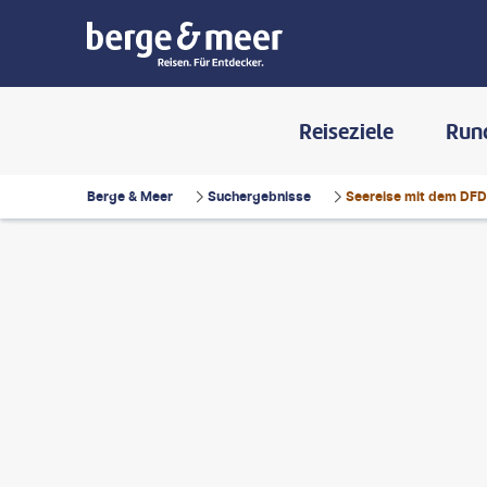
Reiseziele
Run
Berge & Meer
Suchergebnisse
Seereise mit dem DFDS
onePhoto - gty