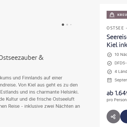
KRE
OSTSEE 
Seerei
Kiel in
10 Nä
Ostseezauber &
DFDS-F
4 Länd
ikums und Finnlands auf einer
Septe
ndreise. Von Kiel aus geht es zu den
ab
1.64
 Estlands und ins charmante Helsinki.
nde Kultur und die frische Ostseeluft
pro Person
chen Reise - inklusive zwei Nächten an
HOTE