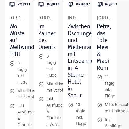
RQJ033
RQJ033
RKB007
RQJ021
JORDANIEN
JORDANIEN
INDONESIEN - BALI
JORDANIEN
Wo
Im
Zwischen
Petra,
Wüste
Zauber
Dschungelklängen
das
auf
des
und
Tote
Weltwunder
Orients
Wellenrauschen
Meer
trifft
mit
&
8-
Entspannung
Wadi
tägig
8-
im 4-
Rum
inkl.
tägig
Sterne-
Flüge
inkl.
11-
Hotel
Flüge
tägig
Mittelklassehotels
in
inkl.
mit Verpflegung
Mittelklassehotels
Sanur
Flüge
mit Verpflegung
Inkl.
13-
Mittelklasse
Ausflüge
Inkl.
tägig
mit Halbpens
&
Ausflüge
inkl.
Eintritte
&
Inkl.
Flüge
i. W. v.
Eintritte
Ausflüge