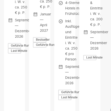
ca. 250
i. W. v.
4-Sterne-
&
€ p. P.
ca. 250
Hotels mit
Eintritte
€ p. P.
Frühstück
i. W. v.
Januar
ca. 200
—
September
Inkl.
€ p. P.
April
—
Ausflüge
2027
Dezember
und
September
2026
Eintritte
—
Bestseller
i. W. v.
Dezember
Geführte Rundreisen
Geführte Rundreisen
ca. 250
2026
Last Minute
€ pro
Last Minute
Person
September
—
Dezember
2026
Geführte Rundreisen
Last Minute
Z
Z
Z
U
U
U