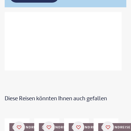
Diese Reisen könnten Ihnen auch gefallen
©
Zephyr18
©
mihtiander/Shotshop.com
©
Zephyr18
RUNDREISE
RUNDREISE
RUNDREISE
RUNDREISE
DEAL