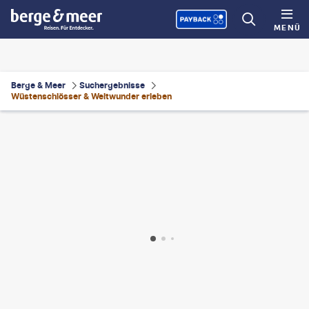
MENÜ
Berge & Meer
Suchergebnisse
Wüstenschlösser & Weltwunder erleben
antaphoto
©
Skazzjy-gty
©
PB57photos-gty
©
worldwidephotoweb