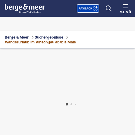
MENÜ
Berge & Meer
Suchergebnisse
Wanderurlaub im Vinschgau ab/bis Mals
ke Wanderreisen
©
Eurohike Wanderreisen
©
clodio - gty
©
xbrchx - gty