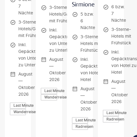
Sirmione
7
6 bzw.
3-Sterne-
Nächte
7
Hotels/Gasthöfe
5 bzw.
Nächte
mit Frühstück
6
3-Sterne-
Nächte
Hotels/Gasthöfe
3-Sterne-
Inkl.
mit Frühstück
Hotels mit
Gepäcktransfer
3-Sterne-
Frühstück
von Unterkunft
Hotels mit
Inkl.
zu Unterkunft
Frühstück
Gepäcktransfer
Inkl.
von Unterkunft
Gepäcktrans
August
Inkl.
zu Unterkunft
von Hotel zu
—
Gepäcktransfer
Hotel
Oktober
von Hotel zu
August
2026
Hotel
—
August
Oktober
—
August
Last Minute
2026
Oktober
—
Wanderreisen
2026
Oktober
Last Minute
2026
Wanderreisen
Last Minute
Radreisen
Last Minute
Radreisen