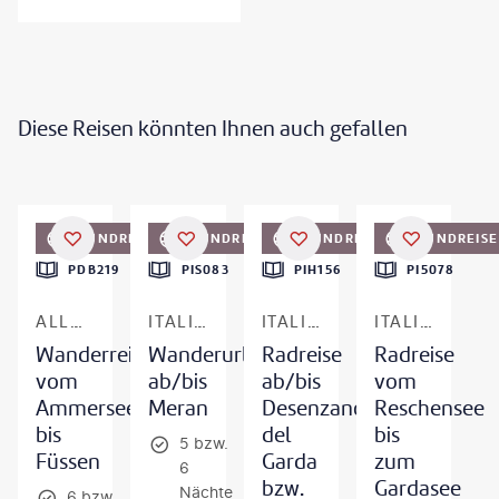
Diese Reisen könnten Ihnen auch gefallen
©
Eurohike
©
Eurohike
©
Eurobike
©
Eurobike
RUNDREISE
RUNDREISE
RUNDREISE
RUNDREISE
PDB219
PIS083
PIH156
PI5078
ALLGÄU
ITALIEN - SÜDTIROL
ITALIEN - GARDASEE
ITALIEN - SÜDTIROL & GARDASEE
Wanderreise
Wanderurlaub
Radreise
Radreise
vom
ab/bis
ab/bis
vom
Ammersee
Meran
Desenzano
Reschensee
bis
del
bis
5 bzw.
Füssen
Garda
zum
6
bzw.
Gardasee
Nächte
6 bzw.