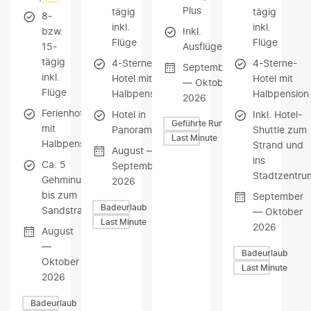
Plus
tägig
tägig
8-
inkl.
inkl.
Inkl.
bzw.
Flüge
Flüge
Ausflüge
15-
tägig
4-Sterne-
4-Sterne-
September
inkl.
Hotel mit
Hotel mit
— Oktober
Flüge
Halbpension
Halbpension
2026
Ferienhotel
Hotel in
Inkl. Hotel-
Geführte Rundreisen
mit
Panoramalage
Shuttle zum
Last Minute
Halbpension
Strand und
August —
ins
Ca. 5
September
Stadtzentru
Gehminuten
2026
bis zum
September
Badeurlaub
Sandstrand
— Oktober
Last Minute
2026
August
—
Badeurlaub
Oktober
Last Minute
2026
Badeurlaub