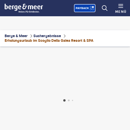
MENÜ
Berge & Meer
Suchergebnisse
Erholungsurlaub im Scoglio Della Galea Resort & SPA
eblys - gty
©
BraunS - gty