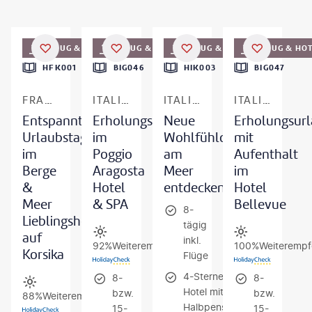
Mateusz Tondel
©
FVividaPhotoPC - gty
©
Francesco Vaninetti Photo - gty
©
wundervisuals-gty
FLUG & HOTEL
FLUG & HOTEL
FLUG & HOTEL
FLUG & HO
DEAL
HFK001
BIG046
HIK003
BIG047
FRANKREICH - KORSIKA
ITALIEN - ISCHIA
ITALIEN - KALABRIEN
ITALIEN - KAMPANIEN
Entspannte
Erholungsurlaub
Neue
Erholungsur
Urlaubstage
im
Wohlfühloase
mit
im
Poggio
am
Aufenthalt
Berge
Aragosta
Meer
im
&
Hotel
entdecken
Hotel
Meer
& SPA
Bellevue
8-
Lieblingshotel
tägig
auf
inkl.
92%
Weiterempfehlung
100%
Weiterempf
Korsika
Flüge
4-Sterne-
8-
8-
Hotel mit
bzw.
bzw.
88%
Weiterempfehlung
Halbpension
15-
15-