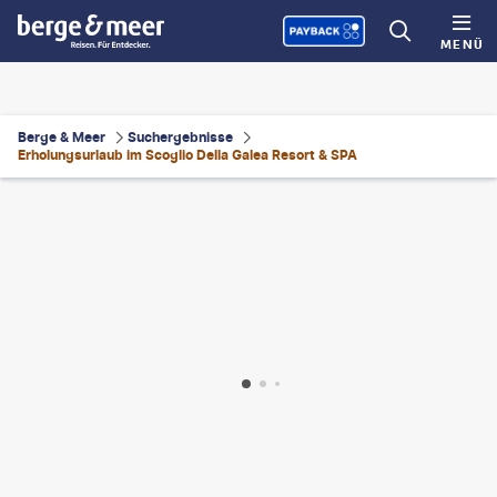
MENÜ
Berge & Meer
Suchergebnisse
Erholungsurlaub im Scoglio Della Galea Resort & SPA
eblys - gty
©
BraunS - gty