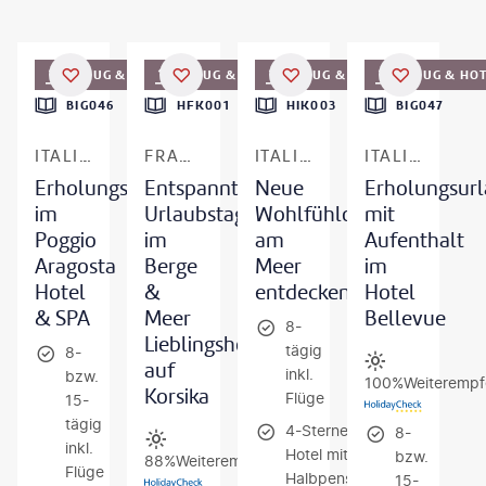
ividaPhotoPC - gty
©
Mateusz Tondel
©
Francesco Vaninetti Photo - gty
©
wundervisuals-gty
FLUG & HOTEL
FLUG & HOTEL
FLUG & HOTEL
FLUG & HO
DEAL
BIG046
HFK001
HIK003
BIG047
ITALIEN - ISCHIA
FRANKREICH - KORSIKA
ITALIEN - KALABRIEN
ITALIEN - KAMPANIEN
Erholungsurlaub
Entspannte
Neue
Erholungsur
im
Urlaubstage
Wohlfühloase
mit
Poggio
im
am
Aufenthalt
Aragosta
Berge
Meer
im
Hotel
&
entdecken
Hotel
& SPA
Meer
Bellevue
8-
Lieblingshotel
tägig
8-
auf
inkl.
bzw.
100%
Weiterempf
Korsika
Flüge
15-
tägig
4-Sterne-
8-
inkl.
Hotel mit
bzw.
88%
Weiterempfehlung
Flüge
Halbpension
15-