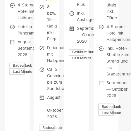
Plus
4-Sterne-
tägig
8-
Hotel mit
inkl.
Inkl.
bzw.
Halbpension
Flüge
Ausflüge
15-
tägig
Hotel in
4-Sterne-
September
inkl.
Panoramalage
Hotel mit
— Oktober
Flüge
Halbpension
2026
August —
Ferienhotel
September
Inkl. Hotel-
Geführte Rundreisen
mit
2026
Shuttle zum
Last Minute
Halbpension
Strand und
Badeurlaub
ins
Ca. 5
Last Minute
Stadtzentru
Gehminuten
bis zum
September
Sandstrand
— Oktober
2026
August
—
Badeurlaub
Oktober
Last Minute
2026
Badeurlaub