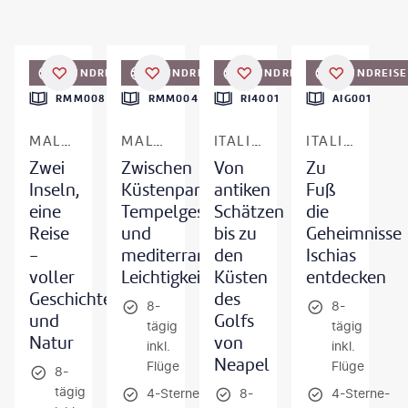
©
VisitMalta
©
Dragan Adoroate - shutterstock
©
Alessandro Tortora - gty
©
monkeybusinessimages - gty
RUNDREISE
RUNDREISE
RUNDREISE
RUNDREISE
DEAL
RMM008
RMM004
RI4001
AIG001
MALTA - GOZO
MALTA
ITALIEN - KAMPANIEN
ITALIEN - KAMPANIEN
Zwei
Zwischen
Von
Zu
Inseln,
Küstenpanorama,
antiken
Fuß
eine
Tempelgeschichte
Schätzen
die
Reise
und
bis zu
Geheimnisse
-
mediterraner
den
Ischias
voller
Leichtigkeit
Küsten
entdecken
Geschichte
des
8-
8-
und
Golfs
tägig
tägig
Natur
von
inkl.
inkl.
Neapel
Flüge
Flüge
8-
tägig
4-Sterne-
8-
4-Sterne-