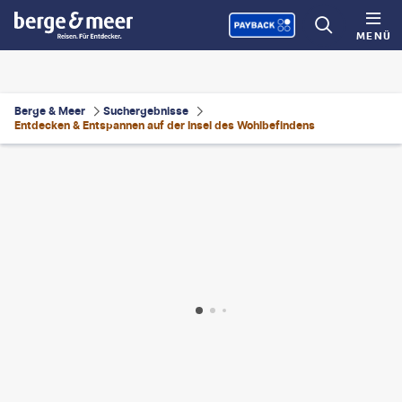
MENÜ
Berge & Meer
Suchergebnisse
Entdecken & Entspannen auf der Insel des Wohlbefindens
itallsolutions
©
muydulce-gty
©
J.Schelkle
©
Anatoliy Cherkas