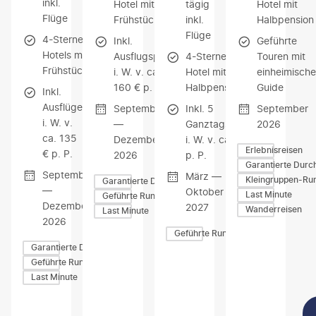
inkl.
Hotel mit
tägig
Hotel mit
Flüge
Frühstück
inkl.
Halbpension
Flüge
4-Sterne-
Inkl.
Geführte
Hotels mit
Ausflugspaket
4-Sterne-
Touren mit
Frühstück
i. W. v. ca.
Hotel mit
einheimisch
160 € p. P.
Halbpension
Guide
Inkl.
Ausflüge
September
Inkl. 5
September
i. W. v.
—
Ganztagsausflüge
2026
ca. 135
Dezember
i. W. v. ca. 250 €
Erlebnisreisen
€ p. P.
2026
p. P.
Garantierte Durc
September
März —
Kleingruppen-Ru
Garantierte Durchführung
—
Oktober
Last Minute
Geführte Rundreisen
Dezember
2027
Wanderreisen
Last Minute
2026
Geführte Rundreisen
Garantierte Durchführung
Geführte Rundreisen
Last Minute
Z
Z
Z
U
U
U