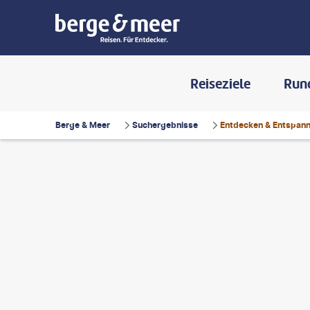
Reiseziele
Run
Berge & Meer
Suchergebnisse
Entdecken & Entspann
tallsolutions
©
muydulce-gty