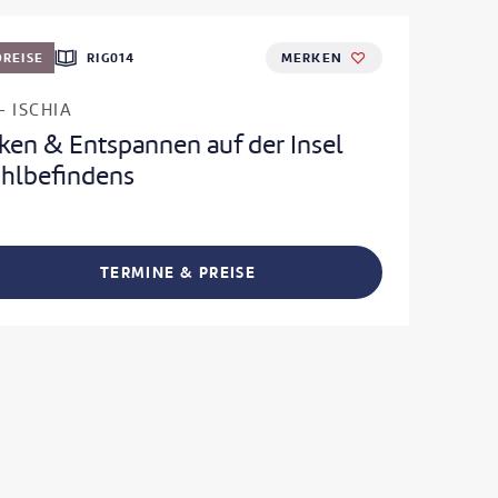
REISE
RIG014
MERKEN
- ISCHIA
ken & Entspannen auf der Insel
hlbefindens
TERMINE & PREISE
L TEILEN