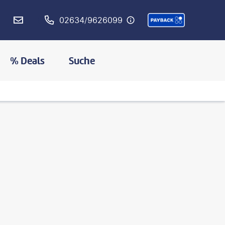
02634/9626099
% Deals
Suche
©
Anatoliy Cherkas