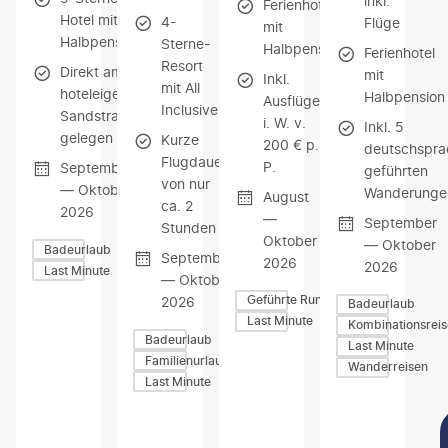
inkl.
Ferienhotel
Hotel mit
4-
Flüge
mit
Halbpension
Sterne-
Halbpension
Ferienhotel
Resort
Direkt am
mit
Inkl.
mit All
hoteleigenen
Halbpension
Ausflüge
Inclusive
Sandstrand
i. W. v.
Inkl. 5
gelegen
Kurze
200 € p.
deutschspra
Flugdauer
P.
September
geführten
von nur
— Oktober
Wanderunge
August
ca. 2
2026
—
September
Stunden
Oktober
— Oktober
Badeurlaub
September
2026
2026
Last Minute
— Oktober
Geführte Rundreisen
2026
Badeurlaub
Last Minute
Kombinationsrei
Badeurlaub
Last Minute
Familienurlaub
Wanderreisen
Last Minute
Z
Z
Z
U
U
U