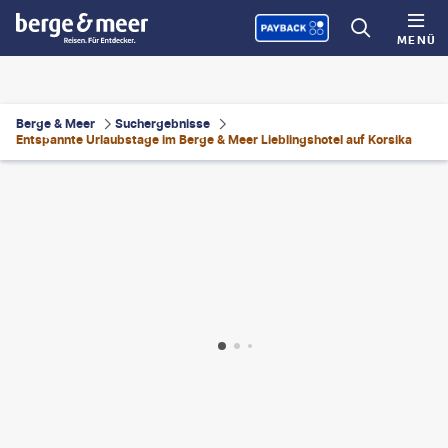
MENÜ
Berge & Meer
Suchergebnisse
Entspannte Urlaubstage im Berge & Meer Lieblingshotel auf Korsika
eusz Tondel
©
gradyreese - gty
©
Mateusz Tondel