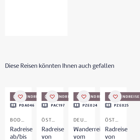
Diese Reisen könnten Ihnen auch gefallen
Radweg Reisen
©
Eurofun
©
Eurohike
©
Eurobike Radreisen
RUNDREISE
RUNDREISE
RUNDREISE
RUNDREISE
PDA046
PAC197
PZE024
PZE025
BODENSEE-RADWEG
ÖSTERREICH - TAUERNRADWEG
DEUTSCHLAND & ÖSTERREICH - SALZALPENSTEIG
ÖSTERREICH & DEUTSCHLAND
Radreise
Radreise
Wanderreise
Radreise
ab/bis
von
vom
von