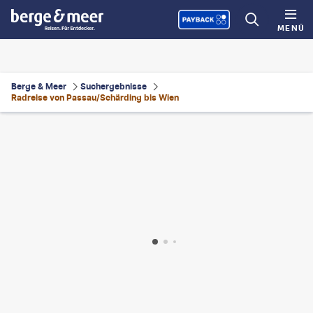
MENÜ
Berge & Meer
Suchergebnisse
Radreise von Passau/Schärding bis Wien
ike Radreisen
©
Juergen Sack - gty
©
Eurobike Radreisen
©
Eurobike Radreisen