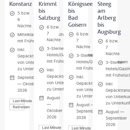
Konstanz
Krimml
Königssee
Steeg
bis
bis
am
5 bzw.
Salzburg
Bad
Arlberg
6
Goisern
bis
Nächte
6 bzw.
Augsburg
7
6 bzw.
Mittelklassehotels/Gasthöfe
Nächte
7
mit Frühstück
6 bzw.
Nächte
7
3-Sterne-
Inkl.
Nächte
Hotels/Gasthöfe/Pensionen
3-Sterne-
Gepäcktransfer
mit Frühstück
Hotels/Gasthöfe/Pensionen
von Unterkunft
3-Sterne-
mit Frühstück
zu Unterkunft
Hotels/Gast
Inkl.
mit Frühstüc
Gepäcktransfer
Inkl.
September
von Unterkunft
Gepäcktransfer
— Oktober
Inkl.
zu Unterkunft
von Unterkunft
2026
Gepäcktrans
zu Unterkunft
von Unterkun
August
Last Minute
zu Unterkunf
—
August —
Radreisen
Oktober
September
August —
2026
2026
September
2026
Last Minute
Last Minute