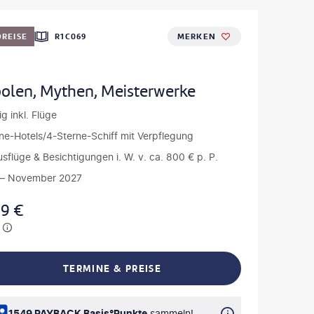
REISE
R1C069
MERKEN
olen, Mythen, Meisterwerke
g inkl. Flüge
ne-Hotels/4-Sterne-Schiff mit Verpflegung
Ausflüge & Besichtigungen i. W. v. ca. 800 € p. P.
— November 2027
99
€
TERMINE & PREISE
L TEILEN
1549 PAYBACK Basis°Punkte
sammeln!