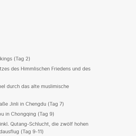
kings (Tag 2)
atzes des Himmlischen Friedens und des
l durch das alte muslimische
aße Jinli in Chengdu (Tag 7)
kou in Chongqing (Tag 9)
inkl. Qutang-Schlucht, die zwölf hohen
dausflug (Tag 9-11)