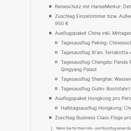
Reiseschutz mit HanseMerkur: Deta
Zuschlag Einzelzimmer bzw. Außen
950 €
Ausflugspaket China inkl. Mittag
Tagesausflug Peking: Chinesis
Tagesausflug Xi'an: Terrakott
Tagesausflug Chengdu: Panda F
Qingyang Palast
Tagesausflug Shanghai: Wasserd
Tagesausflug Guilin: Bootsfahrt
Ausflugspaket Hongkong pro Per
Halbtagsausflug Hongkong: Cheu
Zuschlag Business Class-Flüge pr
Wenn Sie für Ihren Hin- und Rückflug einen 