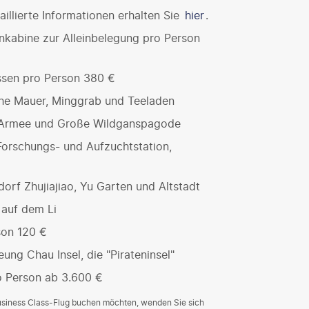
illierte Informationen erhalten Sie
hier
.
kabine zur Alleinbelegung pro Person
essen pro Person 380 €
che Mauer, Minggrab und Teeladen
a-Armee und Große Wildganspagode
orschungs- und Aufzuchtstation,
orf Zhujiajiao, Yu Garten und Altstadt
 auf dem Li
son 120 €
ng Chau Insel, die "Pirateninsel"
o Person ab 3.600 €
Business Class-Flug buchen möchten, wenden Sie sich