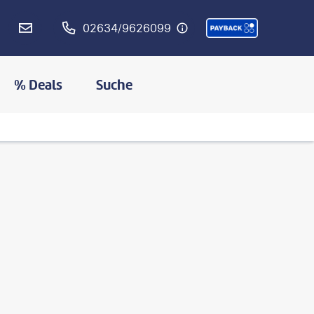
02634/9626099
% Deals
Suche
©
zhudifeng-gty