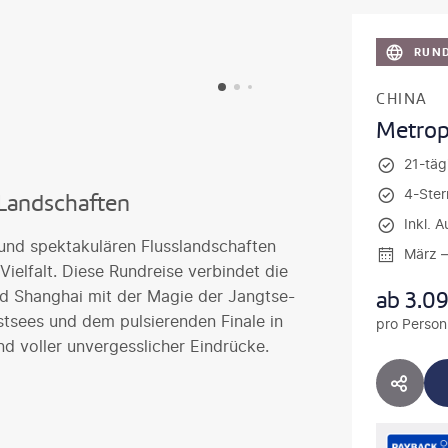
RUND
CHINA
Metrop
21-tägi
4-Ster
Landschaften
Inkl. 
und spektakulären Flusslandschaften
März 
 Vielfalt. Diese Rundreise verbindet die
ab
3.0
nd Shanghai mit der Magie der Jangtse-
stsees und dem pulsierenden Finale in
pro Person
nd voller unvergesslicher Eindrücke.
HOTE