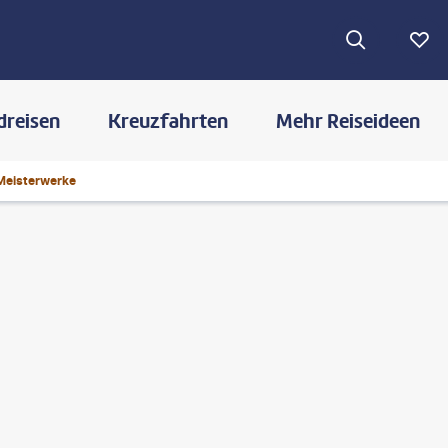
dreisen
Kreuzfahrten
Mehr Reiseideen
Meisterwerke
©
lakovKalinin - gty