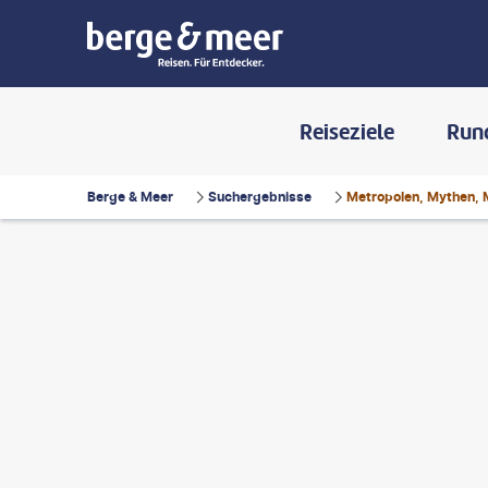
Reiseziele
Run
Berge & Meer
Suchergebnisse
Metropolen, Mythen, 
47studio - gty
©
Chalffy - gty