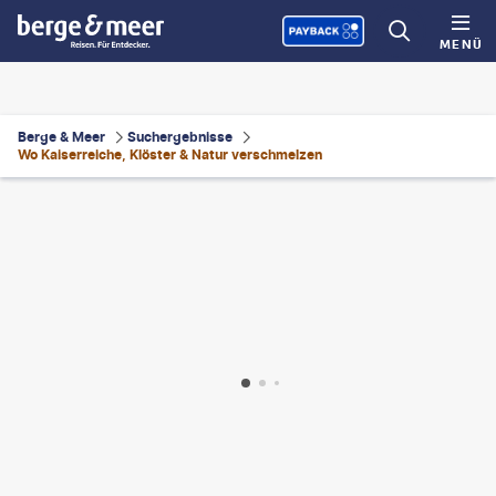
MENÜ
Berge & Meer
Suchergebnisse
Wo Kaiserreiche, Klöster & Natur verschmelzen
©
DennisvandenElzen-gty
©
Hung_Chung_Chih
©
manx_in_the_world - gty