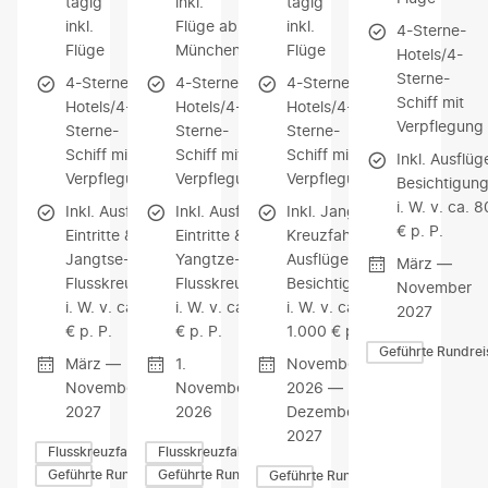
tägig
inkl.
tägig
inkl.
Flüge ab
inkl.
4-Sterne-
Flüge
München
Flüge
Hotels/4-
Sterne-
4-Sterne-
4-Sterne-
4-Sterne-
Schiff mit
Hotels/4-
Hotels/4-
Hotels/4-
Verpflegung
Sterne-
Sterne-
Sterne-
Schiff mit
Schiff mit
Schiff mit
Inkl. Ausflüg
Verpflegung
Verpflegung
Verpflegung
Besichtigun
i. W. v. ca. 
Inkl. Ausflüge,
Inkl. Ausflüge,
Inkl. Jangtse-
€ p. P.
Eintritte &
Eintritte &
Kreuzfahrt,
Jangtse-
Yangtze-
Ausflüge &
März —
Flusskreuzfahrt
Flusskreuzfahrt
Besichtigungen
November
i. W. v. ca. 800
i. W. v. ca. 800
i. W. v. ca.
2027
€ p. P.
€ p. P.
1.000 € p. P.
Geführte Rundrei
März —
1.
November
November
November
2026 —
2027
2026
Dezember
2027
Flusskreuzfahrten
Flusskreuzfahrten
Geführte Rundreisen
Geführte Rundreisen
Geführte Rundreisen