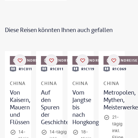
Diese Reisen könnten Ihnen auch gefallen
artinhosmart-gty
©
jejim
©
TONNAJA - gty
©
Twenty47studio - gty
RUNDREISE
RUNDREISE
RUNDREISE
RUNDREISE
R1C011
R1C011
R1C119
R1C069
CHINA
CHINA
CHINA
CHINA
Von
Auf
Vom
Metropolen,
Kaisern,
den
Jangtse
Mythen,
Mauern
Spuren
bis
Meisterwerke
und
der
nach
21-
Flüssen
Geschichte
Hongkong
tägig
inkl.
14-
14-tägig
18-
Flüge