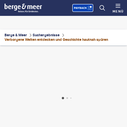
MENÜ
Berge & Meer
Suchergebnisse
Verborgene Welten entdecken und Geschichte hautnah spüren
ande wu-gty
©
martinhosmart-gty
©
kool99-gty
©
Jeff_Hu