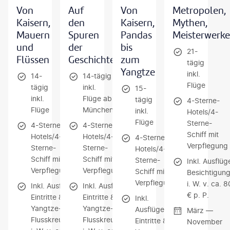
Von
Auf
Von
Metropolen,
Kaisern,
den
Kaisern,
Mythen,
Mauern
Spuren
Pandas
Meisterwerke
und
der
bis
21-
Flüssen
Geschichte
zum
tägig
Yangtze
inkl.
14-
14-tägig
Flüge
tägig
inkl.
15-
inkl.
Flüge ab
tägig
4-Sterne-
Flüge
München
inkl.
Hotels/4-
Flüge
Sterne-
4-Sterne-
4-Sterne-
Schiff mit
Hotels/4-
Hotels/4-
4-Sterne-
Verpflegung
Sterne-
Sterne-
Hotels/4-
Schiff mit
Schiff mit
Sterne-
Inkl. Ausflüg
Verpflegung
Verpflegung
Schiff mit
Besichtigun
Verpflegung
i. W. v. ca. 
Inkl. Ausflüge,
Inkl. Ausflüge,
€ p. P.
Eintritte &
Eintritte &
Inkl.
Yangtze-
Yangtze-
Ausflüge,
März —
Flusskreuzfahrt
Flusskreuzfahrt
Eintritte &
November