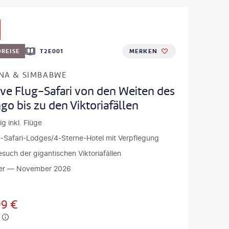
REISE
T2E001
MERKEN
NA & SIMBABWE
ive Flug-Safari von den Weiten des
o bis zu den Viktoriafällen
ig inkl. Flüge
-Safari-Lodges/4-Sterne-Hotel mit Verpflegung
Besuch der gigantischen Viktoriafällen
er — November 2026
99
€