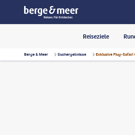
Reiseziele
Run
Berge & Meer
Suchergebnisse
Exklusive Flug-Safari
terguni - gty