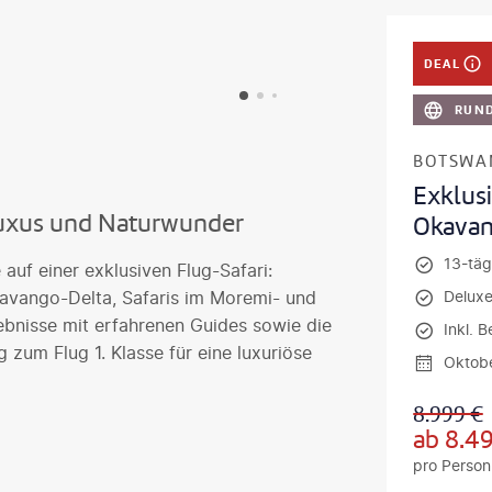
DEAL
RUND
BOTSWA
Exklus
 Luxus und Naturwunder
Okavang
13-täg
uf einer exklusiven Flug-Safari:
avango-Delta, Safaris im Moremi- und
Deluxe
ebnisse mit erfahrenen Guides sowie die
Inkl. 
g zum Flug 1. Klasse für eine luxuriöse
Oktob
8.999
€
ab
8.4
pro Person