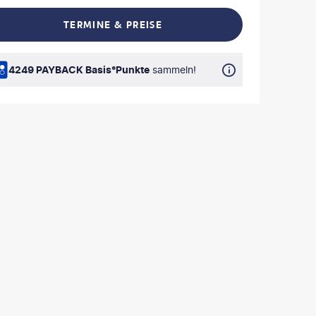
TERMINE & PREISE
L TEILEN
4249 PAYBACK Basis°Punkte
sammeln!