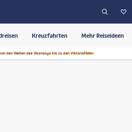
dreisen
Kreuzfahrten
Mehr Reiseideen
 von den Weiten des Okavango bis zu den Viktoriafällen
©
evenfh-gty