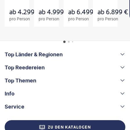
G
G
G
E
E
E
B
B
B
ab
4.299
€
ab
4.999
€
ab
6.499
€
ab
6.899
€
O
O
O
pro Person
pro Person
pro Person
pro Person
T
T
T
FOOTER
Footer navigation
Top Länder & Regionen
Top Reedereien
Portugal
Albanien
Top Themen
AIDA
Griechenland
MSC Cruises
Info
Rundreisen
Costa Rica
Costa Kreuzfahrten
Kleingruppen-Rundreisen
Service
Über uns
China
A-ROSA
Kreuzfahrten
Nachhaltigkeit
Kontakt
Madeira
ZU DEN KATALOGEN
Mein Schiff®
Flusskreuzfahrten