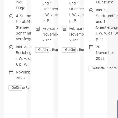
inkl.
Frühstück
und 1
und 1
Flüge
Orientierungsfahrt
Orientierungsfahrt
Inkl. 3
i. W. v. ca. 300 €
i. W. v. ca. 380 €
4-Sterne-
Stadtrundfa
p. P.
p. P.
Hotels/4-
und 1
Sterne-
Orientierung
Februar —
Februar —
Schiff mit
i. W. v. ca. 
November
November
Verpflegung
p. P.
2027
2027
Inkl. Ausflüge &
20.
Geführte Rundreisen
Geführte Rundreisen
Besichtigungen
November
i. W. v. ca. 800
2026
€ p. P.
Geführte Rundrei
November
2026
Geführte Rundreisen
Z
Z
Z
U
U
U
M
M
M
A
A
A
N
N
N