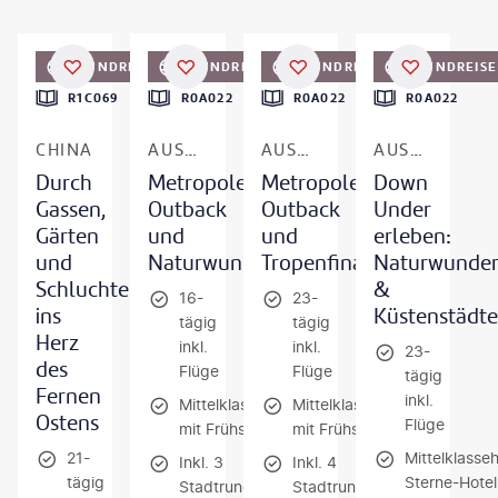
akovKalinin - gty
©
swissmediavision - gty
©
wallix-gty
©
Onfokus-gty
RUNDREISE
RUNDREISE
RUNDREISE
RUNDREISE
R1C069
R0A022
R0A022
R0A022
CHINA
AUSTRALIEN MIT TASMANIEN
AUSTRALIEN MIT TASMANIEN & SINGAPUR
AUSTRALIEN MIT TASMANIEN
Durch
Metropolen,
Metropolen,
Down
Gassen,
Outback
Outback
Under
Gärten
und
und
erleben:
und
Naturwunder
Tropenfinale
Naturwunde
Schluchten
&
16-
23-
ins
Küstenstädte
tägig
tägig
Herz
inkl.
inkl.
23-
des
Flüge
Flüge
tägig
Fernen
inkl.
Mittelklassehotels
Mittelklassehotels
Ostens
Flüge
mit Frühstück
mit Frühstück
21-
Mittelklasse
Inkl. 3
Inkl. 4
tägig
Sterne-Hotel
Stadtrundfahrten
Stadtrundfahrten