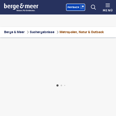
MENÜ
Berge & Meer
Suchergebnisse
Metropolen, Natur & Outback
©
wallix - gty
©
Onfokus-gty
©
swissmediavision - gty