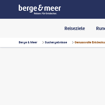
Reiseziele
Run
Berge & Meer
Suchergebnisse
Genussvolle Entdeckun
photography - gty
©
petrenkod-gty