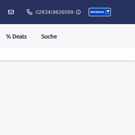
02634/9626099
% Deals
Suche
©
RossHelen-gty