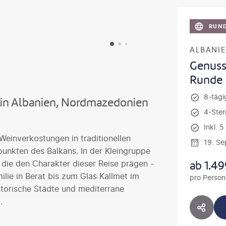
RUND
ALBANI
Genuss
Runde
8-tägig
in Albanien, Nordmazedonien
4-Ster
Inkl. 
Weinverkostungen in traditionellen
19. S
punkten des Balkans. In der Kleingruppe
ab
1.49
die den Charakter dieser Reise prägen -
ilie in Berat bis zum Glas Kallmet im
pro Person
torische Städte und mediterrane
.
HOTE