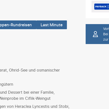
uppen-Rundreisen
Last Minute
Vort
Bei
zur
erat, Ohrid-See und osmanischer
ngütern
und Dessert bei einer Familie,
Weinprobe im Ciflik-Weingut
gen von Heraclea Lyncestis und Stobi,