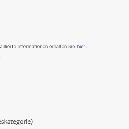
illierte Informationen erhalten Sie
hier
.
n
skategorie)