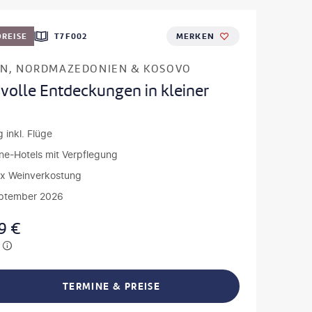
REISE
T7F002
MERKEN
EN, NORDMAZEDONIEN & KOSOVO
volle Entdeckungen in kleiner
 inkl. Flüge
ne-Hotels mit Verpflegung
5 x Weinverkostung
eptember 2026
9
€
TERMINE & PREISE
L TEILEN