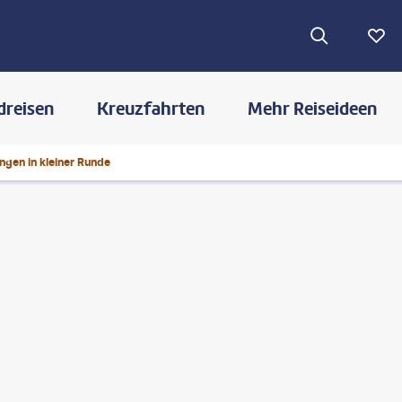
dreisen
Kreuzfahrten
Mehr Reiseideen
gen in kleiner Runde
©
cemagraphics-gty