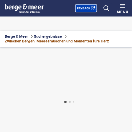
MENÜ
Berge & Meer
Suchergebnisse
Zwischen Bergen, Meeresrauschen und Momenten fürs Herz
olombia-gty
©
stockstudioX - gty
©
Alice-D
©
master2-gty