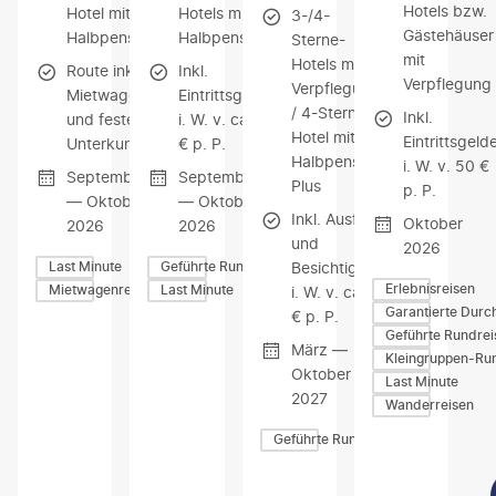
Hotels bzw.
Hotel mit
Hotels mit
3-/4-
Gästehäuser
Halbpension
Halbpension
Sterne-
mit
Hotels mit
Route inkl.
Inkl.
Verpflegung
Verpflegung
Mietwagen
Eintrittsgelder
/ 4-Sterne-
Inkl.
und fester
i. W. v. ca. 47
Hotel mit
Eintrittsgeld
Unterkunft
€ p. P.
Halbpension
i. W. v. 50 €
September
September
Plus
p. P.
— Oktober
— Oktober
Inkl. Ausflüge
Oktober
2026
2026
und
2026
Besichtigungen
Last Minute
Geführte Rundreisen
Erlebnisreisen
Mietwagenreisen
Last Minute
i. W. v. ca. 275
Garantierte Durc
€ p. P.
Geführte Rundrei
März —
Kleingruppen-Ru
Oktober
Last Minute
2027
Wanderreisen
Geführte Rundreisen
Z
Z
Z