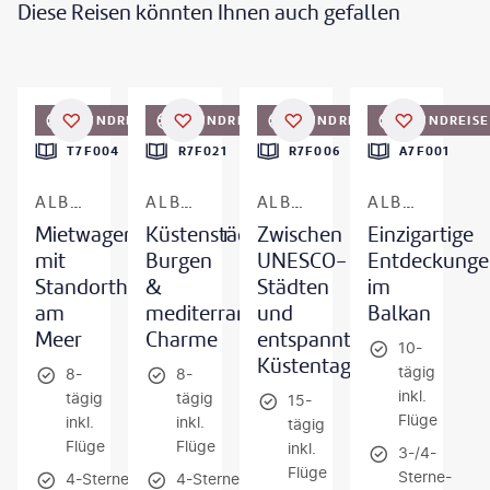
Diese Reisen könnten Ihnen auch gefallen
gouillatphotos - gty
©
EXTREME-PHOTOGRAPHER - gty
©
zm_photo-gty
©
Jeroen Mikkers - gty
RUNDREISE
RUNDREISE
RUNDREISE
RUNDREISE
T7F004
R7F021
R7F006
A7F001
ALBANIEN
ALBANIEN & MONTENEGRO
ALBANIEN
ALBANIEN, NORDMAZEDONIEN & KOSOVO
Mietwagenabenteuer
Küstenstädte,
Zwischen
Einzigartige
mit
Burgen
UNESCO-
Entdeckunge
Standorthotel
&
Städten
im
am
mediterraner
und
Balkan
Meer
Charme
entspannten
10-
Küstentagen
tägig
8-
8-
inkl.
tägig
tägig
15-
Flüge
inkl.
inkl.
tägig
Flüge
Flüge
inkl.
3-/4-
Flüge
Sterne-
4-Sterne-
4-Sterne-