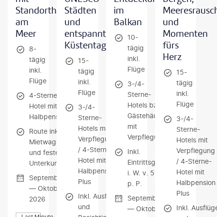
Standorthotel
Städten
im
Meeresrausc
am
und
Balkan
und
Meer
entspannten
Momenten
10-
Küstentagen
fürs
tägig
8-
Herz
inkl.
tägig
15-
Flüge
inkl.
tägig
15-
Flüge
inkl.
tägig
3-/4-
Flüge
inkl.
Sterne-
4-Sterne-
Flüge
Hotels bzw.
Hotel mit
3-/4-
Gästehäuser
Halbpension
Sterne-
3-/4-
mit
Hotels mit
Sterne-
Route inkl.
Verpflegung
Verpflegung
Hotels mit
Mietwagen
/ 4-Sterne-
Verpflegung
Inkl.
und fester
Hotel mit
/ 4-Sterne-
Eintrittsgelder
Unterkunft
Halbpension
Hotel mit
i. W. v. 50 €
September
Plus
Halbpension
p. P.
— Oktober
Plus
Inkl. Ausflüge
September
2026
und
Inkl. Ausflüg
— Oktober
Last Minute