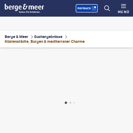
MENÜ
Berge & Meer
Suchergebnisse
Küstenstädte, Burgen & mediterraner Charme
HOTOGRAPHER - gty
©
Andrew Mayovskyy - Shutterstock
©
AIS60-gty
©
ddggg - gty