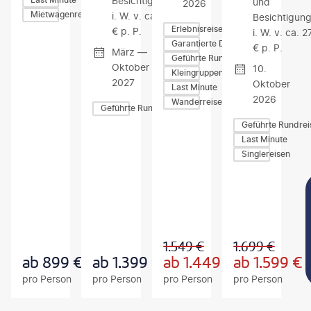
Besichtigungen
und
2026
Mietwagenreisen
i. W. v. ca. 275
Besichtigun
Erlebnisreisen
€ p. P.
i. W. v. ca. 2
Garantierte Durchführung
€ p. P.
März —
Geführte Rundreisen
Oktober
10.
Kleingruppen-Rundreisen
2027
Oktober
Last Minute
2026
Wanderreisen
Geführte Rundreisen
Geführte Rundrei
Last Minute
Singlereisen
Z
Z
Z
U
U
U
M
M
M
A
A
A
N
N
N
G
G
G
1.549
€
1.699
€
E
E
E
B
B
B
ab
899
€
ab
1.399
€
ab
1.449
€
ab
1.599
€
O
O
O
pro Person
pro Person
pro Person
pro Person
T
T
T