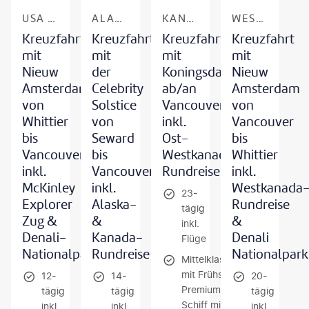
USA - ALASKA & KANADA
ALASKA & KANADA
KANADA & ALASKA
WESTKANADA & ALASKA
Kreuzfahrt
Kreuzfahrt
Kreuzfahrt
Kreuzfahrt
mit
mit
mit
mit
Nieuw
der
Koningsdam
Nieuw
Amsterdam
Celebrity
ab/an
Amsterdam
von
Solstice
Vancouver
von
Whittier
von
inkl.
Vancouver
bis
Seward
Ost-
bis
Vancouver
bis
Westkanada-
Whittier
inkl.
Vancouver
Rundreise
inkl.
McKinley
inkl.
Westkanada
23-
Explorer
Alaska-
Rundreise
tägig
Zug &
&
&
inkl.
Denali-
Kanada-
Denali
Flüge
Nationalpark
Rundreise
Nationalpark
Mittelklassehotels
mit Frühstück /
12-
14-
20-
Premium-Plus-
tägig
tägig
tägig
Schiff mit
inkl.
inkl.
inkl.