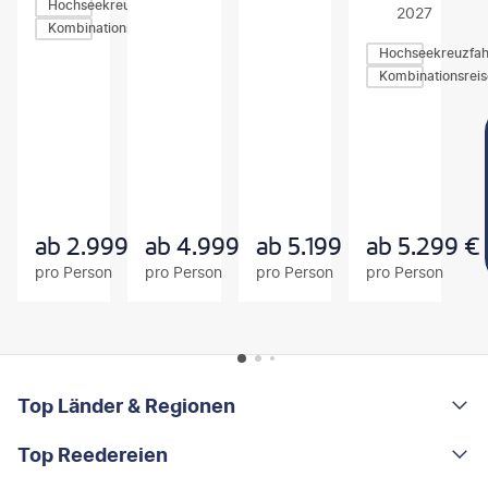
Hochseekreuzfahrten
2027
Kombinationsreisen
Hochseekreuzfah
Kombinationsrei
Z
Z
Z
U
U
U
M
M
M
A
A
A
N
N
N
G
G
G
E
E
E
B
B
B
ab
2.999
€
ab
4.999
€
ab
5.199
€
ab
5.299
€
O
O
O
pro Person
pro Person
pro Person
pro Person
T
T
T
FOOTER
Footer navigation
Top Länder & Regionen
Top Reedereien
Portugal