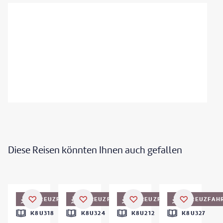
Diese Reisen könnten Ihnen auch gefallen
©
kevin vyse - gty
©
Gregory Cali - gty
KREUZFAHRT
KREUZFAHRT
KREUZFAHRT
KREUZFAH
K8U318
K8U324
K8U212
K8U327