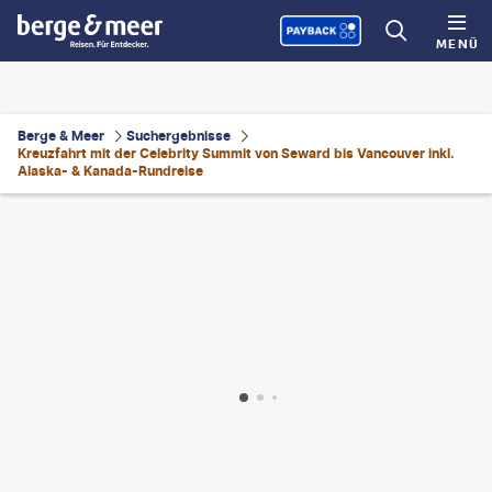
MENÜ
Berge & Meer
Suchergebnisse
Kreuzfahrt mit der Celebrity Summit von Seward bis Vancouver inkl.
Alaska- & Kanada-Rundreise
ard McMillin
©
Cappan
©
muddymari - gty
©
Michel Verdure