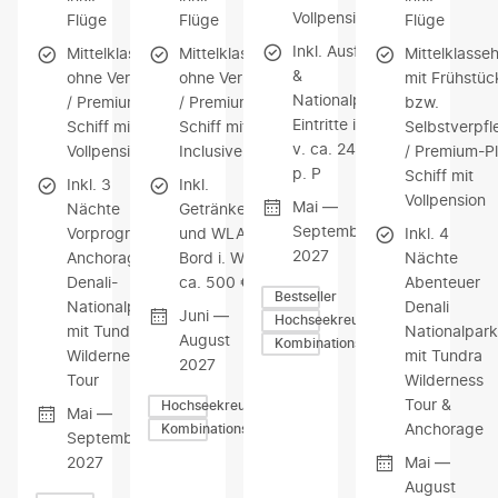
Vollpension
Flüge
Flüge
Flüge
Inkl. Ausflüge
Mittelklassehotels
Mittelklassehotels
Mittelklasseh
&
ohne Verpflegung
ohne Verpflegung
mit Frühstüc
Nationalpark-
/ Premium-Plus-
/ Premium-Plus-
bzw.
Eintritte i. W.
Schiff mit
Schiff mit All
Selbstverpf
v. ca. 240 €
Vollpension
Inclusive
/ Premium-Pl
p. P
Schiff mit
Inkl. 3
Inkl.
Vollpension
Mai —
Nächte
Getränkepaket
September
Vorprogramm
und WLAN an
Inkl. 4
2027
Anchorage &
Bord i. W. v.
Nächte
Denali-
ca. 500 € p. P.
Abenteuer
Bestseller
Nationalpark
Denali
Juni —
Hochseekreuzfahrten
mit Tundra
Nationalpark
August
Kombinationsreisen
Wilderness
mit Tundra
2027
Tour
Wilderness
Tour &
Hochseekreuzfahrten
Mai —
Anchorage
Kombinationsreisen
September
2027
Mai —
August