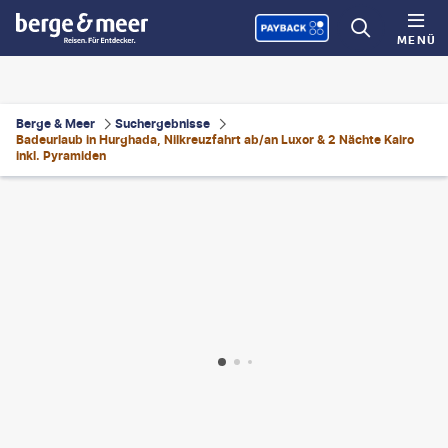
MENÜ
Berge & Meer
Suchergebnisse
Badeurlaub in Hurghada, Nilkreuzfahrt ab/an Luxor & 2 Nächte Kairo
inkl. Pyramiden
ius99-gty
©
Givaga-gty
©
PlusONE