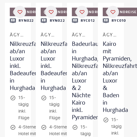
on Aleksenko - gty
©
Givaga
©
WitR
©
Oleh_Slobodeniuk - gty
RUNDREISE
RUNDREISE
RUNDREISE
RUNDREISE
RYN022
RYN022
RYC012
RYC010
ÄGYPTEN
ÄGYPTEN
ÄGYPTEN
ÄGYPTEN - KAIRO, NIL & ROTES MEER
Nilkreuzfahrt
Nilkreuzfahrt
Badeurlaub
Kairo
ab/an
ab/an
in
mit
Luxor
Luxor
Hurghada,
Pyramiden,
inkl.
inkl.
Nilkreuzfahrt
Nilkreuzfahr
Badeaufenthalt
Badeaufenthalt
ab/an
ab/an
in
in
Luxor
Luxor
Hurghada
Hurghada
& 2
&
Nächte
Baden
15-
15-
Kairo
in
tägig
tägig
inkl.
Hurghada
inkl.
inkl.
Pyramiden
Flüge
Flüge
15-
tägig
4-Sterne-
4-Sterne-
15-
inkl.
Hotel mit
Hotel mit
tägig