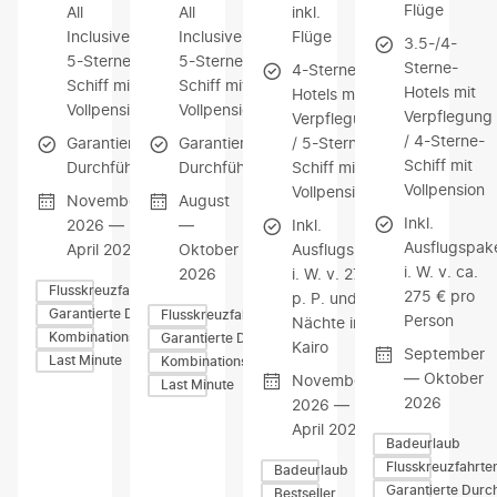
Flüge
All
All
inkl.
Inclusive /
Inclusive /
Flüge
3.5-/4-
5-Sterne-
5-Sterne-
Sterne-
4-Sterne-
Schiff mit
Schiff mit
Hotels mit
Hotels mit
Vollpension
Vollpension
Verpflegung
Verpflegung
/ 4-Sterne-
Garantierte
Garantierte
/ 5-Sterne-
Schiff mit
Durchführung
Durchführung
Schiff mit
Vollpension
Vollpension
November
August
Inkl.
2026 —
—
Inkl.
Ausflugspak
April 2027
Oktober
Ausflugspaket
i. W. v. ca.
2026
i. W. v. 275 €
Flusskreuzfahrten
275 € pro
p. P. und 2
Garantierte Durchführung
Flusskreuzfahrten
Person
Nächte in
Kombinationsreisen
Garantierte Durchführung
Kairo
September
Last Minute
Kombinationsreisen
— Oktober
November
Last Minute
2026
2026 —
April 2027
Badeurlaub
Flusskreuzfahrte
Badeurlaub
Garantierte Durc
Bestseller