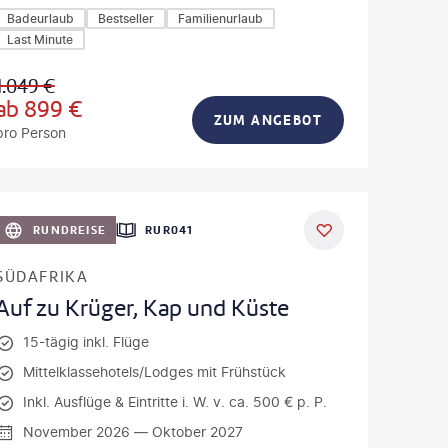
Badeurlaub
Bestseller
Familienurlaub
Last Minute
1.049
€
ab
899
€
ZUM ANGEBOT
pro Person
a - gty
DEAL
RUNDREISE
RUR041
SÜDAFRIKA
Auf zu Krüger, Kap und Küste
15-tägig inkl. Flüge
Mittelklassehotels/Lodges mit Frühstück
Inkl. Ausflüge & Eintritte i. W. v. ca. 500 € p. P.
November 2026 — Oktober 2027