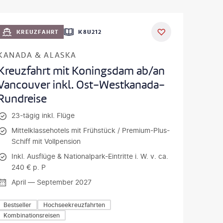
KREUZFAHRT
K8U212
KANADA & ALASKA
Kreuzfahrt mit Koningsdam ab/an
Vancouver inkl. Ost-Westkanada-
Rundreise
23-tägig inkl. Flüge
Mittelklassehotels mit Frühstück / Premium-Plus-
Schiff mit Vollpension
Inkl. Ausflüge & Nationalpark-Eintritte i. W. v. ca.
240 € p. P
April — September 2027
Bestseller
Hochseekreuzfahrten
Kombinationsreisen