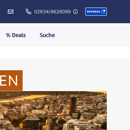
02634/9626099
% Deals
Suche
IEN