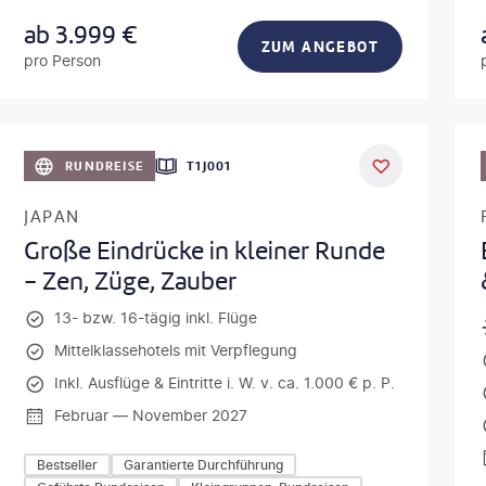
ab
3.999
€
ZUM ANGEBOT
pro Person
vonePhoto-gty
©
Mateusz T
RUNDREISE
T1J001
JAPAN
Große Eindrücke in kleiner Runde
- Zen, Züge, Zauber
13- bzw. 16-tägig inkl. Flüge
Mittelklassehotels mit Verpflegung
Inkl. Ausflüge & Eintritte i. W. v. ca. 1.000 € p. P.
Februar — November 2027
Bestseller
Garantierte Durchführung