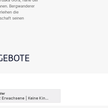
Fruška Gora, nahe der
nnen. Bergwanderer
leihen die
schaft seinen
NGEBOTE
Wer
2 Erwachsene
Keine Kinder