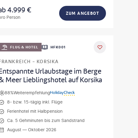
ab
4.999
€
ZUM ANGEBOT
pro Person
ondel
DEAL
FLUG & HOTEL
HFK001
FRANKREICH - KORSIKA
Entspannte Urlaubstage im Berge
& Meer Lieblingshotel auf Korsika
88%
Weiterempfehlung
8- bzw. 15-tägig inkl. Flüge
Ferienhotel mit Halbpension
Ca. 5 Gehminuten bis zum Sandstrand
August — Oktober 2026