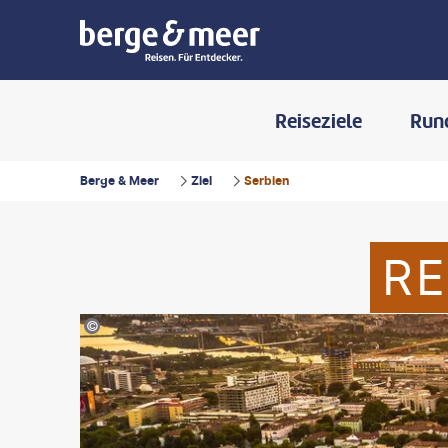
Reiseziele
Run
Berge & Meer
Ziel
Serbien
RE
©Valek - gty