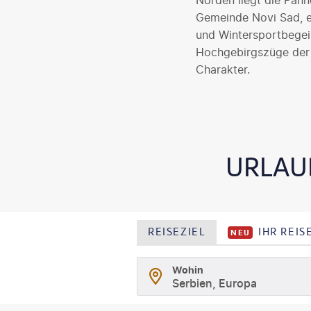
Norden liegt die Pann
Gemeinde Novi Sad, 
und Wintersportbegeis
Hochgebirgszüge der 
Charakter.
URLAUB
REISEZIEL
IHR REI
NEU
Wohin
Serbien, Europa