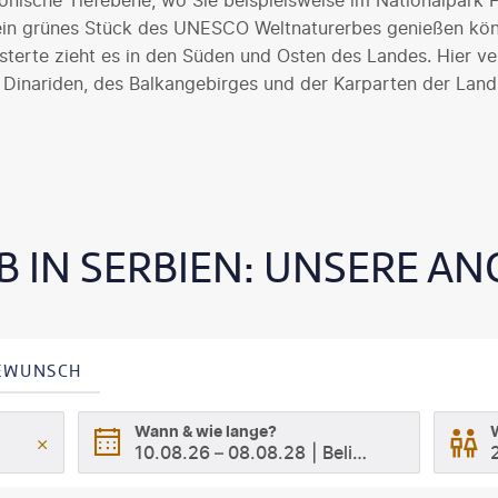
onische Tiefebene, wo Sie beispielsweise im Nationalpark 
ein grünes Stück des UNESCO Weltnaturerbes genießen kö
terte zieht es in den Süden und Osten des Landes. Hier ver
Dinariden, des Balkangebirges und der Karparten der Land
 IN SERBIEN: UNSERE A
SEWUNSCH
Wann & wie lange?
10.08.26
–
08.08.28
Beliebig