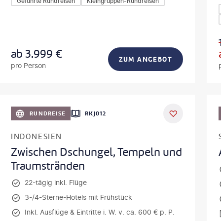
Geführte Rundreisen
Kleingruppen-Rundreisen
ab
3.999
€
ZUM ANGEBOT
pro Person
obodeniuk - gty
©
fabio lamann
RUNDREISE
RKJ012
INDONESIEN
Zwischen Dschungel, Tempeln und
Traumstränden
22-tägig inkl. Flüge
3-/4-Sterne-Hotels mit Frühstück
Inkl. Ausflüge & Eintritte i. W. v. ca. 600 € p. P.