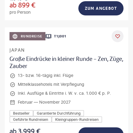
ab
899
€
ZUM ANGEBOT
pro Person
anPavonePhoto-gty
RUNDREISE
T1J001
JAPAN
Große Eindrücke in kleiner Runde - Zen, Züge,
Zauber
13- bzw. 16-tägig inkl. Flüge
Mittelklassehotels mit Verpflegung
Inkl. Ausflüge & Eintritte i. W. v. ca. 1.000 € p. P.
Februar — November 2027
Bestseller
Garantierte Durchführung
Geführte Rundreisen
Kleingruppen-Rundreisen
ab
3.999
€