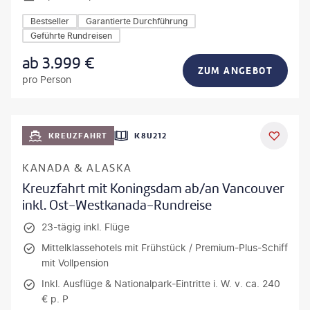
Bestseller
Garantierte Durchführung
Geführte Rundreisen
ab
3.999
€
ZUM ANGEBOT
pro Person
KREUZFAHRT
K8U212
KANADA & ALASKA
Kreuzfahrt mit Koningsdam ab/an Vancouver
inkl. Ost-Westkanada-Rundreise
23-tägig inkl. Flüge
Mittelklassehotels mit Frühstück / Premium-Plus-Schiff
mit Vollpension
Inkl. Ausflüge & Nationalpark-Eintritte i. W. v. ca. 240
€ p. P