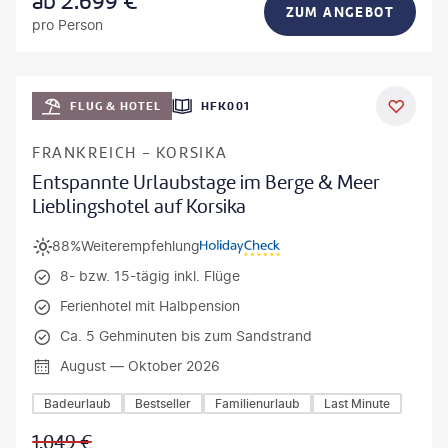
ab
2.699
€
ZUM ANGEBOT
pro Person
Mateusz Tondel
FLUG & HOTEL
HFK001
DEAL
FRANKREICH - KORSIKA
Entspannte Urlaubstage im Berge & Meer
Lieblingshotel auf Korsika
88%
Weiterempfehlung
8- bzw. 15-tägig inkl. Flüge
Ferienhotel mit Halbpension
Ca. 5 Gehminuten bis zum Sandstrand
August — Oktober 2026
Badeurlaub
Bestseller
Familienurlaub
Last Minute
1.049
€