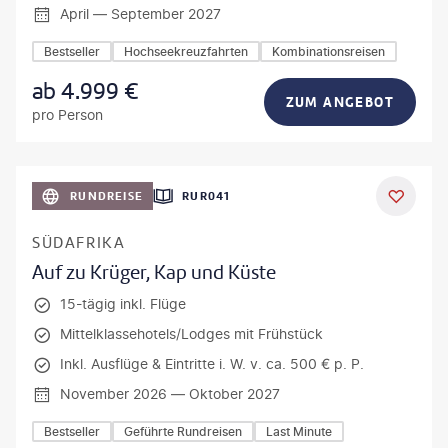
April — September 2027
Bestseller
Hochseekreuzfahrten
Kombinationsreisen
ab
4.999
€
ZUM ANGEBOT
pro Person
bio lamanna - gty
RUNDREISE
RUR041
DEAL
SÜDAFRIKA
Auf zu Krüger, Kap und Küste
15-tägig inkl. Flüge
Mittelklassehotels/Lodges mit Frühstück
Inkl. Ausflüge & Eintritte i. W. v. ca. 500 € p. P.
November 2026 — Oktober 2027
Bestseller
Geführte Rundreisen
Last Minute