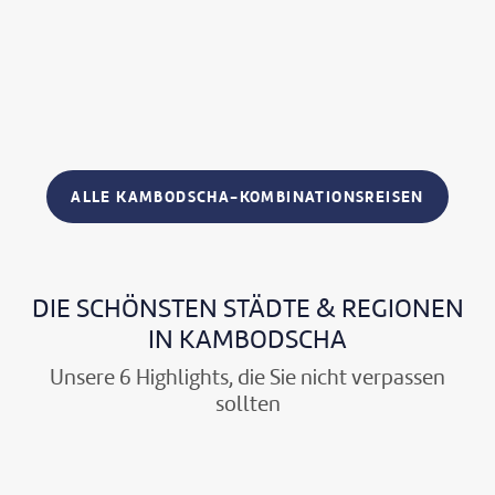
ALLE KAMBODSCHA-KOMBINATIONSREISEN
DIE SCHÖNSTEN STÄDTE & REGIONEN
IN KAMBODSCHA
Unsere 6 Highlights, die Sie nicht verpassen
sollten
©takepicsforfun-gty
©takepicsforfun-gty
©takepicsforfun-gty
©joakimbkk - gty
©joakimbkk - gty
©joakimbkk - gty
©Nikada - gty
©Nikada - gty
©Nikada - gty
©Alatom - gty
©Alatom - gty
©Alatom - gty
©JK-A - gty
©JK-A - gty
©JK-A - gty
©Ikunl - gty
©Ikunl - gty
©Ikunl - gty