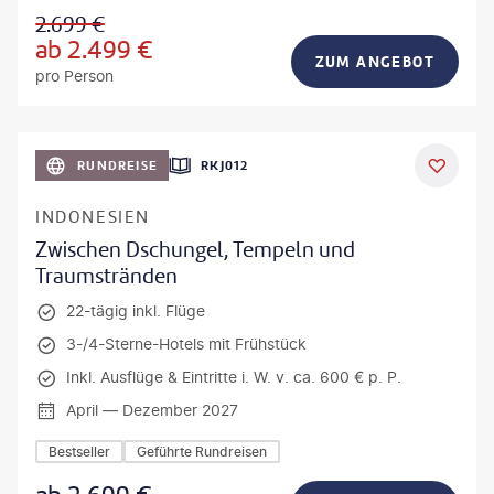
2.699
€
ab
2.499
€
ZUM ANGEBOT
pro Person
h_Slobodeniuk - gty
RUNDREISE
RKJ012
INDONESIEN
Zwischen Dschungel, Tempeln und
Traumstränden
22-tägig inkl. Flüge
3-/4-Sterne-Hotels mit Frühstück
Inkl. Ausflüge & Eintritte i. W. v. ca. 600 € p. P.
April — Dezember 2027
Bestseller
Geführte Rundreisen