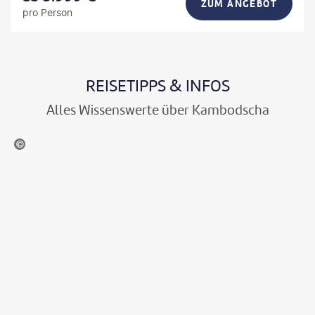
ZUM ANGEBOT
pro Person
REISETIPPS & INFOS
Alles Wissenswerte über Kambodscha
d - stock.adobe.com