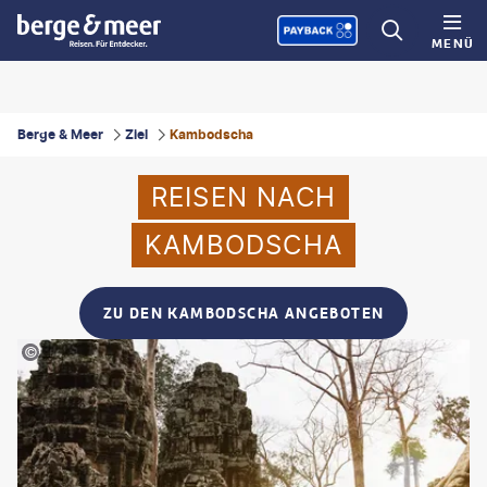
MENÜ
Berge & Meer
Ziel
Kambodscha
REISEN NACH
KAMBODSCHA
ZU DEN KAMBODSCHA ANGEBOTEN
sestovic - gty