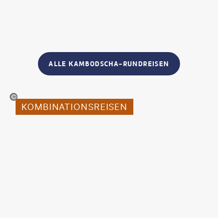
ALLE KAMBODSCHA-RUNDREISEN
ntarapong-iStock
KOMBINATIONSREISEN