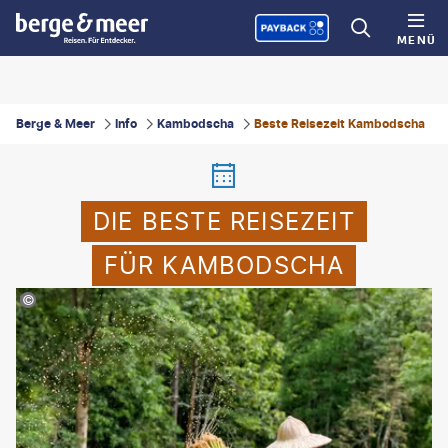
MENÜ
Berge & Meer
Info
Kambodscha
Beste Reisezeit Kambodscha
DIE BESTE REISEZEIT
FÜR KAMBODSCHA
ANATASDcom-gty