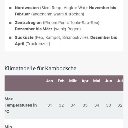
Nordwesten
(Siem Reap, Angkor Wat):
November bis
Februar
(angenehm warm & trocken)
Zentralregion
(Phnom Penh, Tonle-Sap-See):
Dezember bis März
(wenig Regen)
Südküste
(Kep, Kampot, Sihanoukville):
Dezember bis
April
(Trockenzeit)
Klimatabelle für Kambodscha
Jan
Feb
Mär
Apr
Mai
Jun
Jul
Max.
Temperaturen in
31
32
34
35
34
33
32
°C
Min.