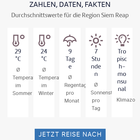
ZAHLEN, DATEN, FAKTEN
Durchschnittswerte für die Region Siem Reap
29
24
9
7
Tro
°C
°C
Tag
Stu
pisc
e
nde
h-
Ø
Ø
n
mo
Ø
Temperatur
Temperatur
nsu
Ø
Regentage
im
im
nal
Sonnenstunden
pro
Sommer
Winter
Klimazon
pro
Monat
Tag
JETZT REISE NACH