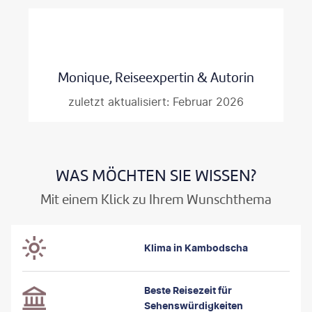
Hier erfahren Sie, wann sich welche Region am besten bereisen
lässt, welche klimatischen Besonderheiten zu beachten sind
und welche Reisezeit ideal für Ihre Wunschaktivitäten ist – ob
Tempelbesichtigungen
,
Badeurlaub
oder
Naturerlebnisse
im
Monique, Reiseexpertin & Autorin
Dschungel. So können Sie Ihre Reise optimal planen und das
Beste aus Ihrer Zeit in Kambodscha herausholen.
zuletzt aktualisiert: Februar 2026
WAS MÖCHTEN SIE WISSEN?
Mit einem Klick zu Ihrem Wunschthema
Klima in Kambodscha
Beste Reisezeit
für
Sehenswürdigkeiten