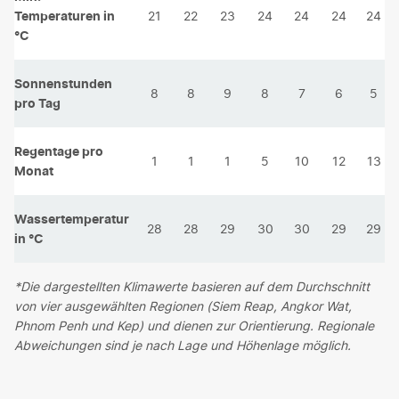
Temperaturen in
21
22
23
24
24
24
24
°C
Sonnenstunden
8
8
9
8
7
6
5
pro Tag
Regentage pro
1
1
1
5
10
12
13
Monat
Wassertemperatur
28
28
29
30
30
29
29
in °C
*Die dargestellten Klimawerte basieren auf dem Durchschnitt
von vier ausgewählten Regionen (Siem Reap, Angkor Wat,
Phnom Penh und Kep) und dienen zur Orientierung. Regionale
Abweichungen sind je nach Lage und Höhenlage möglich.