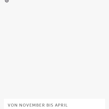
d - stock.adobe.com
VON NOVEMBER BIS APRIL