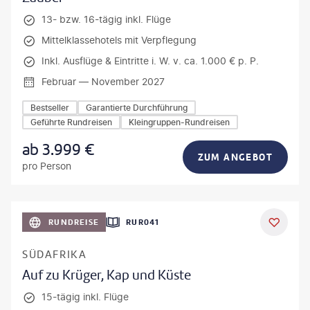
13- bzw. 16-tägig inkl. Flüge
Mittelklassehotels mit Verpflegung
Inkl. Ausflüge & Eintritte i. W. v. ca. 1.000 € p. P.
Februar — November 2027
Bestseller
Garantierte Durchführung
Geführte Rundreisen
Kleingruppen-Rundreisen
ab
3.999
€
ZUM ANGEBOT
pro Person
bio lamanna - gty
RUNDREISE
RUR041
DEAL
SÜDAFRIKA
Auf zu Krüger, Kap und Küste
15-tägig inkl. Flüge