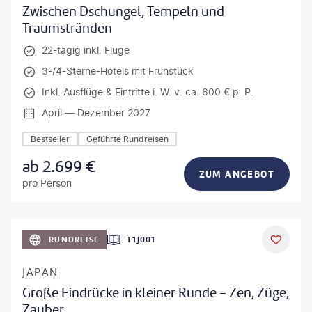
Zwischen Dschungel, Tempeln und
Traumstränden
22-tägig inkl. Flüge
3-/4-Sterne-Hotels mit Frühstück
Inkl. Ausflüge & Eintritte i. W. v. ca. 600 € p. P.
April — Dezember 2027
Bestseller
Geführte Rundreisen
ab
2.699
€
ZUM ANGEBOT
pro Person
anPavonePhoto-gty
RUNDREISE
T1J001
JAPAN
Große Eindrücke in kleiner Runde - Zen, Züge,
Zauber