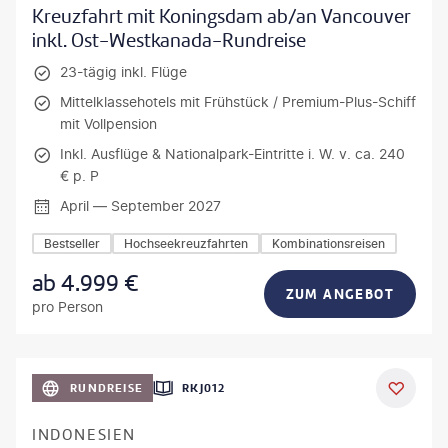
Kreuzfahrt mit Koningsdam ab/an Vancouver
inkl. Ost-Westkanada-Rundreise
23-tägig inkl. Flüge
Mittelklassehotels mit Frühstück / Premium-Plus-Schiff
mit Vollpension
Inkl. Ausflüge & Nationalpark-Eintritte i. W. v. ca. 240
€ p. P
April — September 2027
Bestseller
Hochseekreuzfahrten
Kombinationsreisen
ab
4.999
€
ZUM ANGEBOT
pro Person
h_Slobodeniuk - gty
RUNDREISE
RKJ012
INDONESIEN