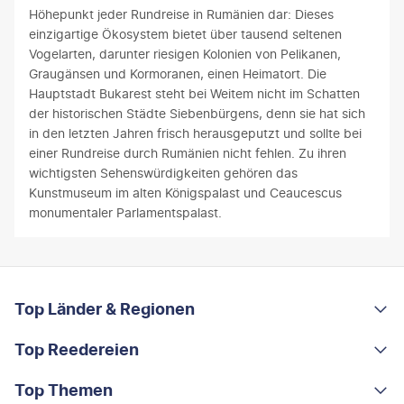
Höhepunkt jeder Rundreise in Rumänien dar: Dieses
einzigartige Ökosystem bietet über tausend seltenen
Vogelarten, darunter riesigen Kolonien von Pelikanen,
Graugänsen und Kormoranen, einen Heimatort. Die
Hauptstadt Bukarest steht bei Weitem nicht im Schatten
der historischen Städte Siebenbürgens, denn sie hat sich
in den letzten Jahren frisch herausgeputzt und sollte bei
einer Rundreise durch Rumänien nicht fehlen. Zu ihren
wichtigsten Sehenswürdigkeiten gehören das
Kunstmuseum im alten Königspalast und Ceaucescus
monumentaler Parlamentspalast.
FOOTER
Footer navigation
Top Länder & Regionen
Top Reedereien
Portugal
Albanien
Top Themen
AIDA