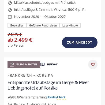
Mittelklassehotels/Lodges mit Frühstück
Inkl. Ausflüge & Eintritte i. W. v. ca. 500 € p. P.
November 2026 — Oktober 2027
Bestseller
Geführte Rundreisen
Last Minute
2.699
€
ab
2.499
€
ZUM ANGEBOT
pro Person
Mateusz Tondel
FLUG & HOTEL
HFK001
DEAL
FRANKREICH - KORSIKA
Entspannte Urlaubstage im Berge & Meer
Lieblingshotel auf Korsika
88%
Weiterempfehlung
8- bzw. 15-tägig inkl. Flüge