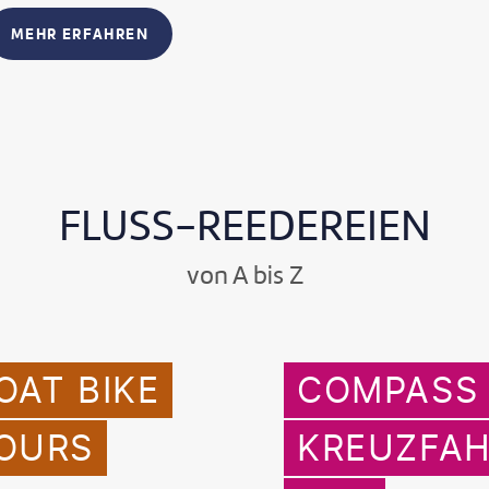
MEHR ERFAHREN
FLUSS-REEDEREIEN
von A bis Z
OAT BIKE
COMPASS
OURS
KREUZFA