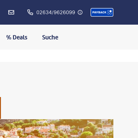
02634/9626099
% Deals
Suche