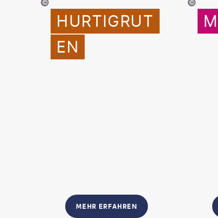
©Hurtigruten Expeditions - Espen Mills
©
MSC Cruises
HURTIGRUT
M
EN
MEHR ERFAHREN