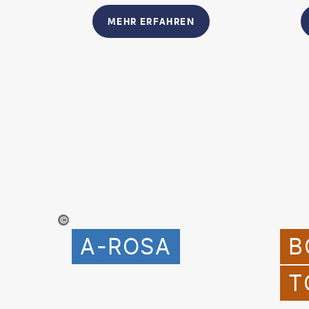
MEHR ERFAHREN
© A-ROSA Flussschiff GmbH
A-ROSA
B
T