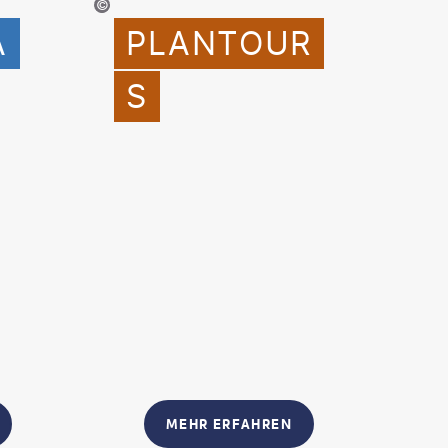
©Plantours Kreuzfahrten
A
PLANTOUR
S
MEHR ERFAHREN