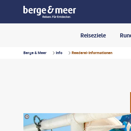
Reiseziele
Run
Berge & Meer
Info
Reederei-Informationen
©joci03-gty