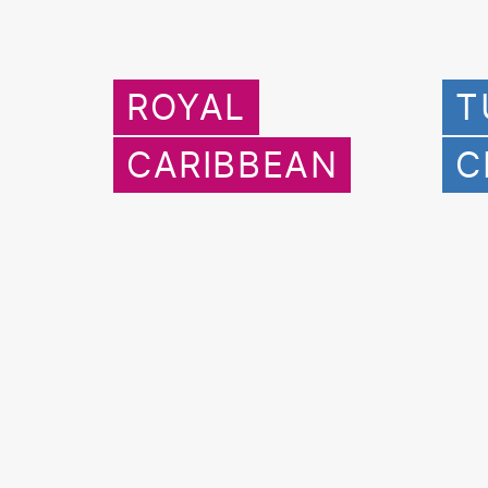
ROYAL
T
CARIBBEAN
C