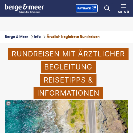
MENÜ
Berge & Meer
Info
Ärztlich begleitete Rundreisen
RUNDREISEN MIT ÄRZTLICHER
BEGLEITUNG
REISETIPPS &
INFORMATIONEN
©ymgerman