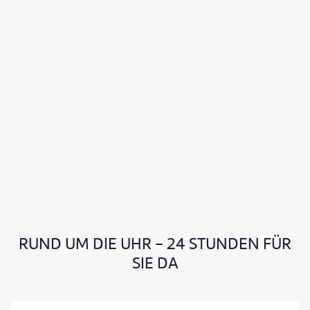
und
schauen
-
staunen
-
bewundern
-
neu
entdecken!"
Viele
Grüße
aus
Südbaden.
RUND UM DIE UHR - 24 STUNDEN FÜR
SIE DA