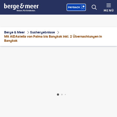
MENÜ
Berge & Meer
Suchergebnisse
Mit AIDAstella von Palma bis Bangkok inkl. 2 Übernachtungen in
Bangkok
Photo - gty
©
Marco Bottigelli - gty
©
mbbirdy-gty