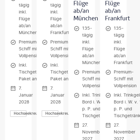
Flüge
Flüge
tägig
tägig
ab/an
ab/an
inkl.
inkl.
München
Frankfurt
Flüge
Flüge
ab/an
ab/an
135-
135-
München
Frankfurt
tägig
tägig
Premium-
Premium-
inkl.
inkl.
Schiff mit
Schiff mit
Flüge
Flüge
Vollpension
Vollpension
ab/an
ab/an
München
Frankfurt
Inkl.
Inkl.
Tischgetränke-
Tischgetränke-
Premium-
Premium-
Paket an Bord
Paket an Bord
Schiff mit
Schiff mit
Vollpension
Vollpension
7.
7.
Januar
Januar
Inkl. Trinkgelder an
Inkl. Trinkge
2028
2028
Bord i. W. v. 1.608 €
Bord i. W. v.
p. P. und
p. P. und
Hochseekreuzfahrten
Hochseekreuzfahrten
Tischgetränkepaket
Tischgeträn
27.
27.
November
November
2027
2027