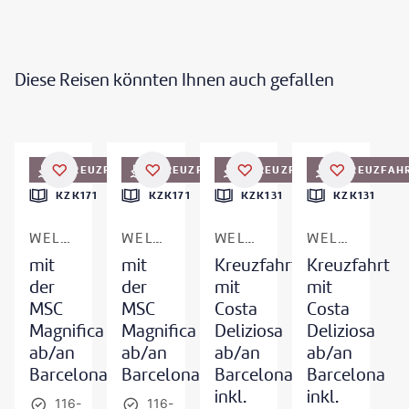
Diese Reisen könnten Ihnen auch gefallen
©
Gary Webber - gty
©
franckreporter - gty
KREUZFAHRT
KREUZFAHRT
KREUZFAHRT
KREUZFAH
KZK171
KZK171
KZK131
KZK131
WELTKREUZFAHRT
WELTKREUZFAHRT
WELTKREUZFAHRT
WELTKREUZFAHRT
mit
mit
Kreuzfahrt
Kreuzfahrt
der
der
mit
mit
MSC
MSC
Costa
Costa
Magnifica
Magnifica
Deliziosa
Deliziosa
ab/an
ab/an
ab/an
ab/an
Barcelona
Barcelona
Barcelona
Barcelona
inkl.
inkl.
116-
116-