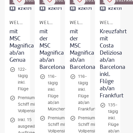
KREUZFAHRT
KREUZFAHRT
KREUZFAHRT
KREUZFAH
DEAL
KZK171
KZK171
KZK171
KZK131
WELTKREUZFAHRT
WELTKREUZFAHRT
WELTKREUZFAHRT
WELTKREUZFAHRT
mit
mit
mit
Kreuzfahrt
MSC
der
der
mit
Magnifica
MSC
MSC
Costa
ab/an
Magnifica
Magnifica
Deliziosa
Genua
ab/an
ab/an
ab/an
Barcelona
Barcelona
Barcelona
122-
inkl.
tägig
116-
116-
Flüge
inkl.
tägig
tägig
ab/an
Flüge
inkl.
inkl.
Frankfurt
Flüge
Flüge
Premium-
ab/an
ab/an
Schiff mit
135-
München
Frankfurt
Vollpension
tägig
Premium-
Premium-
inkl.
Inkl. 15
Schiff mit
Schiff mit
Flüge
ausgewählten
Vollpension
Vollpension
ab/an
Ausflügen