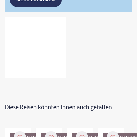
Diese Reisen könnten Ihnen auch gefallen
olovskaya-shutterstock
©
Gary Webber - gty