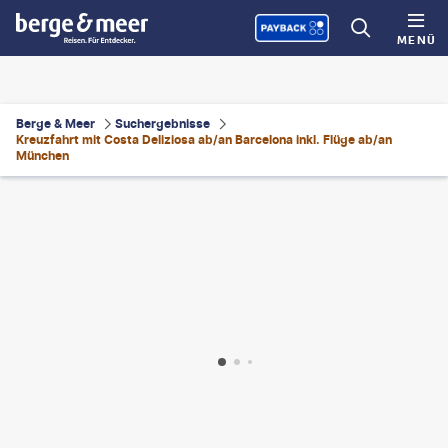
MENÜ
Berge & Meer
Suchergebnisse
Kreuzfahrt mit Costa Deliziosa ab/an Barcelona inkl. Flüge ab/an
München
kreporter - gty
©
Wirestock - gty
©
Diamond Dogs - gty