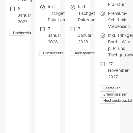
Frankfurt
Inkl.
Inkl.
5.
Tischgetränke-
Tischgetränke-
Premium-
Januar
Paket an Bord
Paket an Bord
Schiff mit
2027
Vollpension
7.
7.
Hochseekreuzfahrten
Januar
Januar
Inkl. Trinkge
2028
2028
Bord i. W. v.
p. P. und
Hochseekreuzfahrten
Hochseekreuzfahrten
Tischgeträn
27.
November
2027
Bestseller
Erlebnisreisen
Hochseekreuzfah
Z
Z
Z
U
U
U
M
M
M
A
A
A
N
N
N