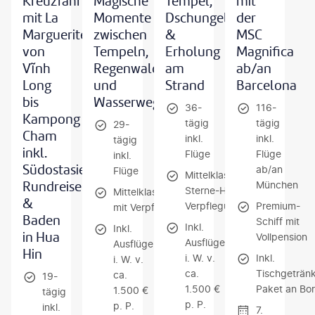
Kreuzfahrt
Magische
Tempel,
mit
mit La
Momente
Dschungel
der
Marguerite
zwischen
&
MSC
von
Tempeln,
Erholung
Magnifica
Vĩnh
Regenwald
am
ab/an
Long
und
Strand
Barcelona
bis
Wasserwegen
36-
116-
Kampong
tägig
tägig
29-
Cham
inkl.
inkl.
tägig
inkl.
Flüge
Flüge
inkl.
Südostasien-
ab/an
Flüge
Mittelklassehotels/4-
Rundreise
München
Sterne-Hotel mit
Mittelklassehotels
&
Verpflegung
Premium-
mit Verpflegung
Baden
Schiff mit
Inkl.
Inkl.
in Hua
Vollpension
Ausflüge
Ausflüge
Hin
i. W. v.
Inkl.
i. W. v.
ca.
Tischgeträn
ca.
19-
1.500 €
Paket an Bo
1.500 €
tägig
p. P.
p. P.
inkl.
7.