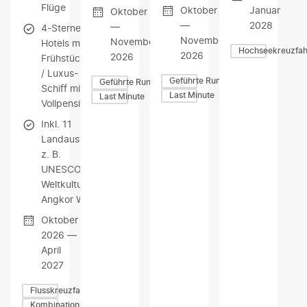
Flüge
Oktober
Januar
Oktober
—
2028
—
4-Sterne-
November
November
Hotels mit
Hochseekreuzfah
2026
2026
Frühstück
/ Luxus-
Geführte Rundreisen
Geführte Rundreisen
Schiff mit
Last Minute
Last Minute
Vollpension
Inkl. 11
Landausflüge,
z. B.
UNESCO-
Weltkulturerbe
Angkor Wat
Oktober
2026 —
April
2027
Flusskreuzfahrten
Kombinationsreisen