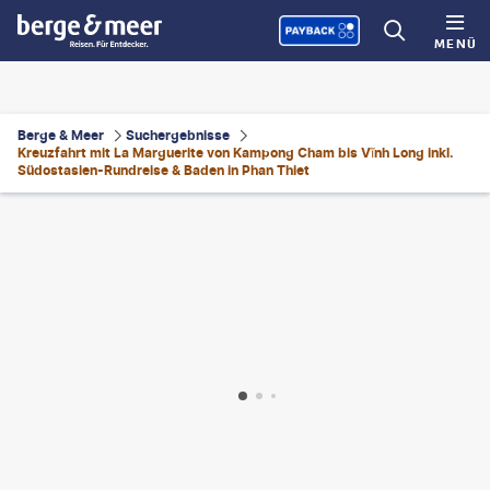
MENÜ
Berge & Meer
Suchergebnisse
Kreuzfahrt mit La Marguerite von Kampong Cham bis Vĩnh Long inkl.
Südostasien-Rundreise & Baden in Phan Thiet
obodeniuk - gty
©
Jun - gty
©
HuyThoai - gty