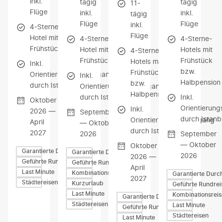
inkl.
tägig
tägig
11-
Flüge
inkl.
inkl.
tägig
Flüge
Flüge
inkl.
4-Sterne-
Flüge
Hotel mit
4-Sterne-
4-Sterne-
Frühstück
Hotel mit
Hotels mit
4-Sterne-
Frühstück
Frühstück
Hotels mit
Inkl.
bzw.
Frühstück
Orientierungsspaziergang
Inkl.
Halbpension
bzw.
durch Istanbul
Orientierungsspaziergang
Halbpension
durch Istanbul
Inkl.
Oktober
Orientierun
Inkl.
2026 —
September
durch Istanb
Orientierungsspaziergang
April
— Oktober
durch Istanbul
2027
2026
September
— Oktober
Oktober
Garantierte Durchführung
Garantierte Durchführung
2026
2026 —
Geführte Rundreisen
Geführte Rundreisen
April
Last Minute
Kombinationsreisen
Garantierte Durc
2027
Städtereisen
Kurzurlaub
Geführte Rundrei
Last Minute
Kombinationsrei
Garantierte Durchführung
Städtereisen
Last Minute
Geführte Rundreisen
Städtereisen
Last Minute