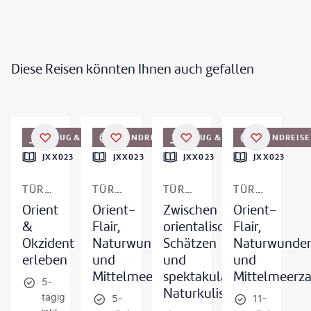
Diese Reisen könnten Ihnen auch gefallen
BONDART - gty
©
9parusnikov - gty
©
anatols - gty
©
Siarhei Khaletski - gty
FLUG & HOTEL
RUNDREISE
FLUG & HOTEL
RUNDREISE
JXX023
JXX023
JXX023
JXX023
TÜRKEI - ISTANBUL
TÜRKEI - ISTANBUL
TÜRKEI - ISTANBUL, KAPPADOKIEN & TÜRKISCHE RIVIERA
TÜRKEI - ISTANBUL & KAPPADOKIEN
Orient
Orient-
Zwischen
Orient-
&
Flair,
orientalischen
Flair,
Okzident
Naturwunder
Schätzen
Naturwunde
erleben
und
und
und
Mittelmeerzauber
spektakulären
Mittelmeerz
5-
Naturkulissen
tägig
5-
11-