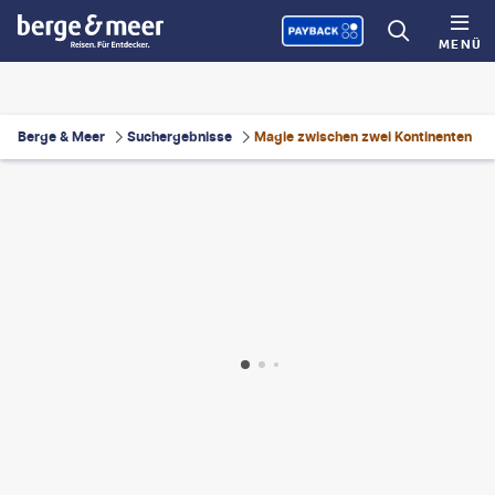
MENÜ
Berge & Meer
Suchergebnisse
Magie zwischen zwei Kontinenten
usnikov - gty
©
Yarphoto - gty
©
BONDART - gty
©
RossHelen - gty