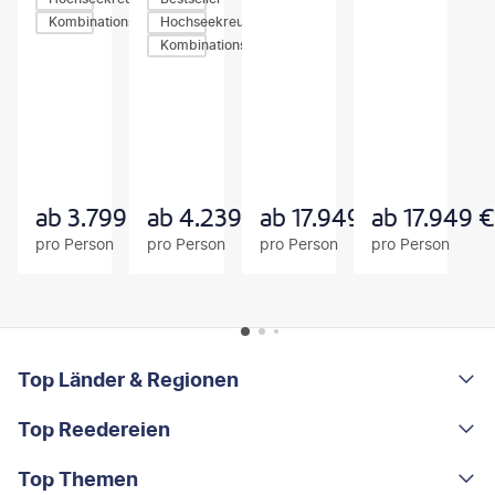
Kombinationsreisen
Hochseekreuzfahrten
Kombinationsreisen
Z
Z
Z
U
U
U
M
M
M
A
A
A
N
N
N
G
G
G
E
E
E
B
B
B
ab
3.799
€
ab
4.239
€
ab
17.949
€
ab
17.949
€
O
O
O
pro Person
pro Person
pro Person
pro Person
T
T
T
FOOTER
Footer navigation
Top Länder & Regionen
Top Reedereien
Portugal
Albanien
Top Themen
AIDA