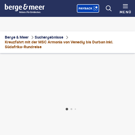
MENÜ
Berge & Meer
Suchergebnisse
Kreuzfahrt mit der MSC Armonia von Venedig bis Durban inkl.
Südafrika-Rundreise
opia_88-gty
©
Michael Lutz - gty
©
Simoneemanphotography-gty
©
Ivan Sarfatti