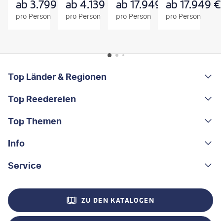
B
B
B
ab
3.799
€
ab
4.139
€
ab
17.949
€
ab
17.949
€
O
O
O
pro Person
pro Person
pro Person
pro Person
T
T
T
FOOTER
Footer navigation
Top Länder & Regionen
Top Reedereien
Portugal
Albanien
Top Themen
AIDA
Griechenland
MSC Cruises
Info
Rundreisen
Costa Rica
Costa Kreuzfahrten
Kleingruppen-Rundreisen
Service
Über uns
China
A-ROSA
Kreuzfahrten
Nachhaltigkeit
Kontakt
Madeira
ZU DEN KATALOGEN
Mein Schiff®
Flusskreuzfahrten
Stellenangebote
Hilfe & FAQ
Ostsee