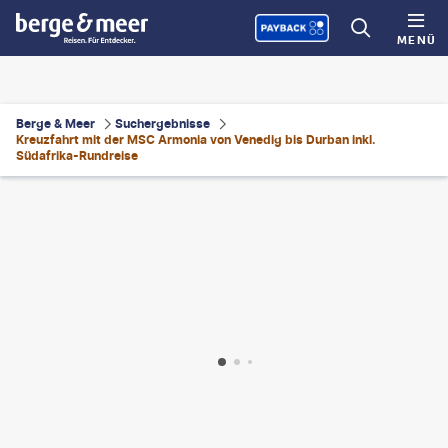
MENÜ
Berge & Meer
Suchergebnisse
Kreuzfahrt mit der MSC Armonia von Venedig bis Durban inkl.
Südafrika-Rundreise
ael Lutz - gty
©
Simoneemanphotography-gty
©
mirina - gty
©
Ivan Sarfatti