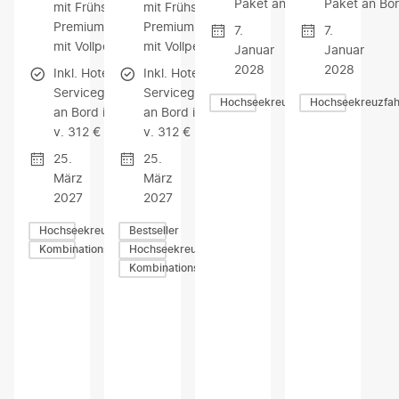
Paket an Bord
Paket an Bo
mit Frühstück /
mit Frühstück /
Premium-Schiff
Premium-Schiff
7.
7.
mit Vollpension
mit Vollpension
Januar
Januar
2028
2028
Inkl. Hotel-
Inkl. Hotel-
Servicegebühr
Servicegebühr
Hochseekreuzfahrten
Hochseekreuzfah
an Bord i. W.
an Bord i. W.
v. 312 € p. P.
v. 312 € p. P.
25.
25.
März
März
2027
2027
Hochseekreuzfahrten
Bestseller
Kombinationsreisen
Hochseekreuzfahrten
Kombinationsreisen
Z
Z
Z
U
U
U
M
M
M
A
A
A
N
N
N
G
G
G
E
E
E