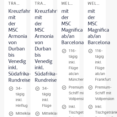
TRANSAFRIKA
TRANSAFRIKA
WELTKREUZFAHRT
WELTKREUZFAHRT
Kreuzfahrt
Kreuzfahrt
mit
mit
mit
mit
der
der
der
der
MSC
MSC
MSC
MSC
Magnifica
Magnifica
Armonia
Armonia
ab/an
ab/an
von
von
Barcelona
Barcelona
Durban
Durban
116-
116-
bis
bis
tägig
tägig
Venedig
Venedig
inkl.
inkl.
inkl.
inkl.
Flüge
Flüge
Südafrika-
Südafrika-
ab/an
ab/an
Rundreise
Rundreise
München
Frankfurt
Premium-
Premium-
34-
34-
Schiff mit
Schiff mit
tägig
tägig
Vollpension
Vollpension
inkl.
inkl.
Hinflug
Flüge
Inkl.
Inkl.
Tischgetränke-
Tischgeträn
Mittelklassehotels
Mittelklassehotels