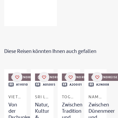
Diese Reisen könnten Ihnen auch gefallen
©
Janele/Shotshop.com
©
peeterv - gty
©
Buena Vista Images - gty
RUNDREISE
RUNDREISE
RUNDREISE
RUNDREISE
DEAL
A1V010
A0S005
A2O001
A2N008
VIETNAM
SRI LANKA
TOGO & BENIN
NAMIBIA
Von
Natur,
Zwischen
Zwischen
der
Kultur
Tradition
Dünenmeer
Dschunke
&
und
und