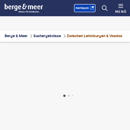
MENÜ
Berge & Meer
Suchergebnisse
Zwischen Lehmburgen & Voodoo
eterv - gty
©
peeterv - gty
©
Yannick Tylle - gty