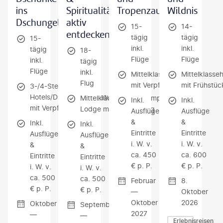
ins
Spiritualität
Tropenzauber
Wildnis
Dschungelgrün
aktiv
15-
14-
entdecken
tägig
tägig
15-
inkl.
inkl.
tägig
18-
Flüge
Flüge
inkl.
tägig
Flüge
inkl.
Mittelklassehotels
Mittelklasse
Flug
mit Verpflegung
mit Frühstüc
3-/4-Sterne-
Hotels/Dschunke/Privatunterkünfte
Mittelklassehotels/Glamping
Inkl.
Inkl.
mit Verpflegung
Lodge mit Verpflegung
Ausflüge
Ausflüge
&
&
Inkl.
Inkl.
Eintritte
Eintritte
Ausflüge
Ausflüge
i. W. v.
i. W. v.
&
&
ca. 450
ca. 600
Eintritte
Eintritte
€ p. P.
€ p. P.
i. W. v.
i. W. v.
ca. 500
ca. 500
Februar
8.
€ p. P.
€ p. P.
—
Oktober
Oktober
2026
Oktober
September
2027
—
—
Erlebnisreisen