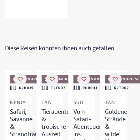
Diese Reisen könnten Ihnen auch gefallen
©
WLDavies
©
AtanasBozhikovNasko - gty
©
nok6716
RUNDREISE
RUNDREISE
RUNDREISE
RUNDREISE
DEAL
DEAL
DEAL
R2K019
T2T003
RUR041
R2T002
KENIA
TANSANIA & SANSIBAR
SÜDAFRIKA & MAURITIUS
TANSANIA & SANSIBAR
Safari,
Tierabenteuer
Vom
Goldene
Savanne
&
Safari-
Strände
&
tropische
Abenteuer
&
Strandträume
Auszeit
ins
wilde