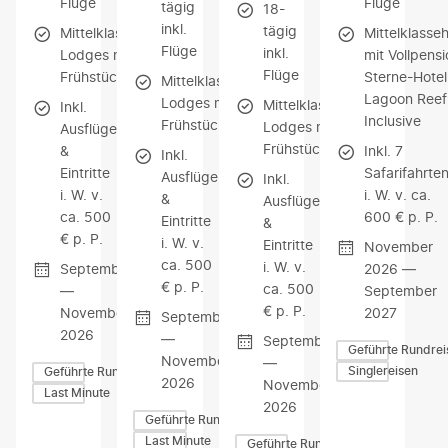
Flüge
Flüge
tägig
18-
inkl.
tägig
Mittelklassehotels/-
Mittelklasse
Flüge
inkl.
Lodges mit
mit Vollpensi
Flüge
Frühstück
Sterne-Hotel
Mittelklassehotels/-
Lagoon Reef 
Lodges mit
Mittelklassehotels/-
Inkl.
Inclusive
Frühstück
Lodges mit
Ausflüge
Frühstück
&
Inkl. 7
Inkl.
Eintritte
Safarifahrte
Ausflüge
Inkl.
i. W. v.
i. W. v. ca.
&
Ausflüge
ca. 500
600 € p. P.
Eintritte
&
€ p. P.
i. W. v.
Eintritte
November
ca. 500
i. W. v.
September
2026 —
€ p. P.
ca. 500
—
September
€ p. P.
November
2027
September
2026
—
September
Geführte Rundrei
November
—
Singlereisen
Geführte Rundreisen
2026
November
Last Minute
2026
Geführte Rundreisen
Last Minute
Geführte Rundreisen