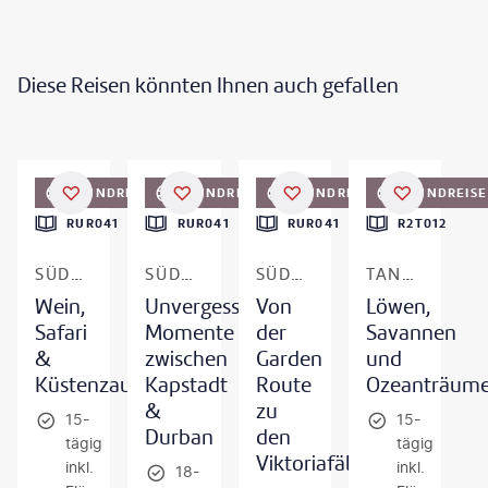
Diese Reisen könnten Ihnen auch gefallen
©
StuPorts-gty
©
Thomas Retterath
©
Abdelrahman M Hassanein-gty
©
1001slide
RUNDREISE
RUNDREISE
RUNDREISE
RUNDREISE
DEAL
DEAL
DEAL
DEAL
RUR041
RUR041
RUR041
R2T012
SÜDAFRIKA
SÜDAFRIKA
SÜDAFRIKA & SIMBABWE
TANSANIA & KENIA
Wein,
Unvergessliche
Von
Löwen,
Safari
Momente
der
Savannen
&
zwischen
Garden
und
Küstenzauber
Kapstadt
Route
Ozeanträum
&
zu
15-
15-
Durban
den
tägig
tägig
Viktoriafällen
inkl.
inkl.
18-