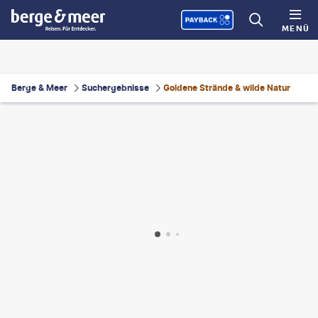
MENÜ
Berge & Meer
Suchergebnisse
Goldene Strände & wilde Natur
nok6716
©
nok6716
©
soft_light