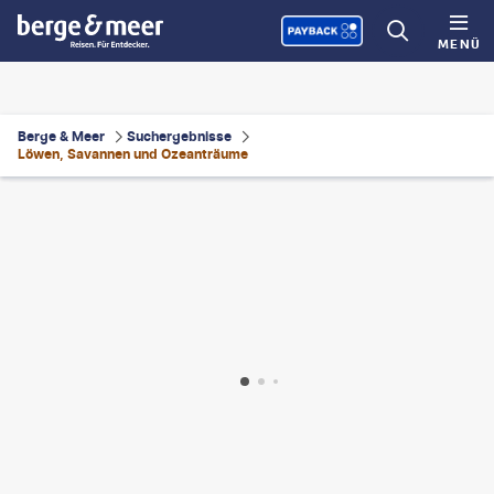
MENÜ
Berge & Meer
Suchergebnisse
Löwen, Savannen und Ozeanträume
1001slide
©
guenterguni - gty
©
Rocket k - gty
©
NNehring - gty