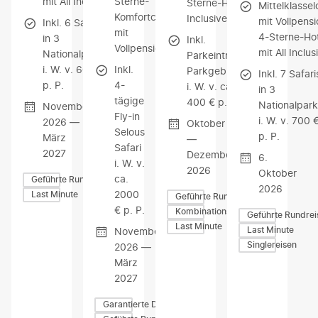
mit All Inclusive
Sterne-
Sterne-Hotel mit All
Mittelklasse
Komfortcamp
Inclusive
mit Vollpensi
Inkl. 6 Safaris
mit
4-Sterne-Hot
in 3
Inkl.
Vollpension
mit All Inclus
Nationalparks
Parkeintritte &
i. W. v. 600 €
Inkl.
Parkgebühren
Inkl. 7 Safari
p. P.
4-
i. W. v. ca.
in 3
tägige
400 € p. P.
Nationalpark
November
Fly-in
i. W. v. 700 
2026 —
Oktober
Selous
p. P.
März
—
Safari
2027
Dezember
6.
i. W. v.
2026
Oktober
ca.
Geführte Rundreisen
2026
2000
Last Minute
Geführte Rundreisen
€ p. P.
Kombinationsreisen
Geführte Rundrei
Last Minute
Last Minute
November
Singlereisen
2026 —
März
2027
Garantierte Durchführung