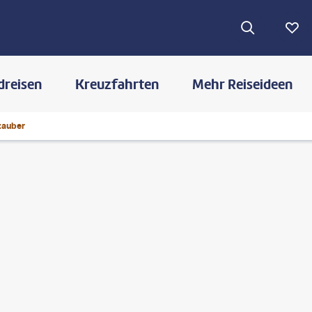
dreisen
Kreuzfahrten
Mehr Reiseideen
zauber
©
michaeljung-gty