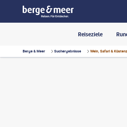
Reiseziele
Run
Berge & Meer
Suchergebnisse
Wein, Safari & Küsten
uPorts-gty
©
bennymarty-gty