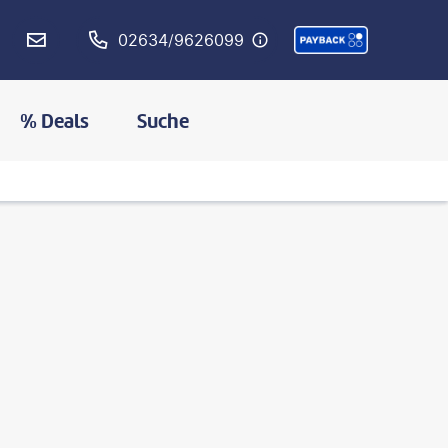
02634/9626099
% Deals
Suche
©
Simone Haslinger