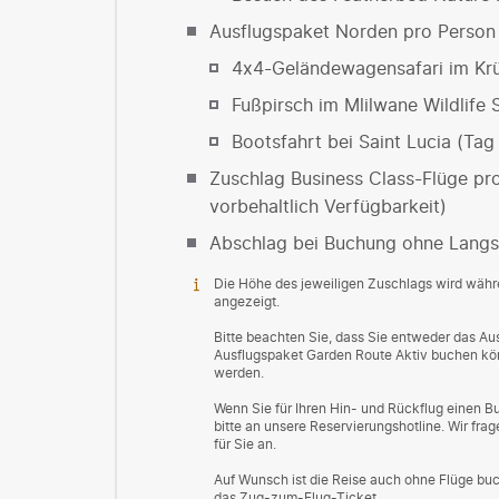
Ausflugspaket Norden pro Person
4x4-Geländewagensafari im Krü
Fußpirsch im Mlilwane Wildlife 
Bootsfahrt bei Saint Lucia (Tag
Zuschlag Business Class-Flüge pr
vorbehaltlich Verfügbarkeit)
Abschlag bei Buchung ohne Langs
Die Höhe des jeweiligen Zuschlags wird wäh
angezeigt.
Bitte beachten Sie, dass Sie entweder das A
Ausflugspaket Garden Route Aktiv buchen kön
werden.
Wenn Sie für Ihren Hin- und Rückflug einen 
bitte an unsere Reservierungshotline. Wir fr
für Sie an.
Auf Wunsch ist die Reise auch ohne Flüge buc
das Zug-zum-Flug-Ticket.