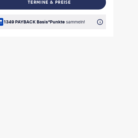
TERMINE & PREISE
L TEILEN
1349 PAYBACK Basis°Punkte
sammeln!