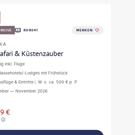
REISE
RUR041
MERKEN
IKA
Safari & Küstenzauber
ig inkl. Flüge
klassehotels/-Lodges mit Frühstück
usflüge & Eintritte i. W. v. ca. 500 € p. P.
mber — November 2026
99
€