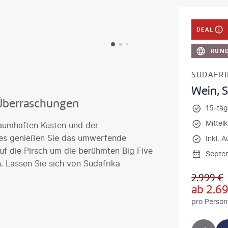
DEAL
RUND
SÜDAFR
Wein, 
 Überraschungen
15-täg
Mittel
raumhaften Küsten und der
des genießen Sie das umwerfende
Inkl. A
f die Pirsch um die berühmten Big Five
Septe
. Lassen Sie sich von Südafrika
2.999
€
ab
2.6
pro Person