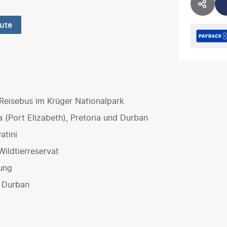
HOTE
ute
 Reisebus im Krüger Nationalpark
(Port Elizabeth), Pretoria und Durban
atini
ildtierreservat
ung
n Durban