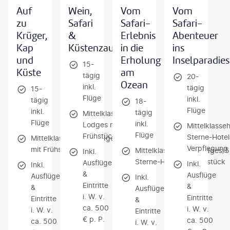
Auf
Wein,
Vom
Vom
zu
Safari
Safari-
Safari-
Krüger,
&
Erlebnis
Abenteuer
Kap
Küstenzauber
in die
ins
und
Erholung
Inselparadies
15-
Küste
am
tägig
20-
Ozean
inkl.
tägig
15-
Flüge
inkl.
tägig
18-
Flüge
inkl.
tägig
Mittelklassehotels/-
Flüge
inkl.
Lodges mit
Mittelklasse
Flüge
Frühstück
Sterne-Hotel
Mittelklassehotels/Lodges
Verpflegung
mit Frühstück
Mittelklassehotels/Lodges/5
Inkl.
Sterne-Hotel mit Frühstück
Ausflüge
Inkl.
Inkl.
&
Ausflüge
Ausflüge
Inkl.
Eintritte
&
&
Ausflüge
i. W. v.
Eintritte
Eintritte
&
ca. 500
i. W. v.
i. W. v.
Eintritte
€ p. P.
ca. 500
ca. 500
i. W. v.