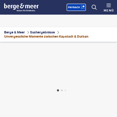
MENÜ
Berge & Meer
Suchergebnisse
Unvergessliche Momente zwischen Kapstadt & Durban
as Retterath
©
StuPorts-gty
©
bennymarty-gty
©
michaeljung-gty