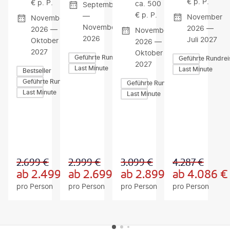
€ p. P.
€ p. P.
ca. 500
September
€ p. P.
—
November
November
November
2026 —
2026 —
November
2026
Juli 2027
Oktober
2026 —
2027
Oktober
Geführte Rundreisen
Geführte Rundrei
2027
Last Minute
Last Minute
Bestseller
Geführte Rundreisen
Geführte Rundreisen
Last Minute
Last Minute
Z
Z
Z
U
U
U
M
M
M
A
A
A
N
N
N
G
G
G
2.699
€
2.999
€
3.099
€
4.287
€
E
E
E
B
B
B
ab
2.499
€
ab
2.699
€
ab
2.899
€
ab
4.086
€
O
O
O
pro Person
pro Person
pro Person
pro Person
T
T
T