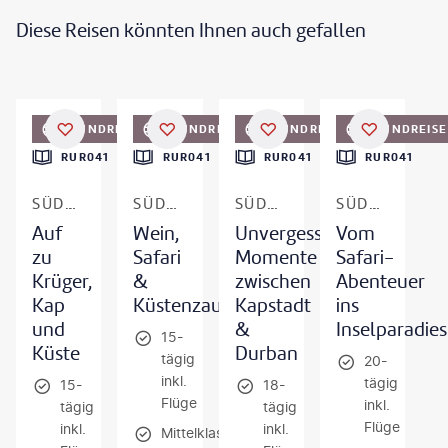
Diese Reisen könnten Ihnen auch gefallen
bio lamanna - gty
©
StuPorts-gty
©
Thomas Retterath
©
AtanasBozhikovNasko - gty
RUNDREISE
RUNDREISE
RUNDREISE
RUNDREISE
DEAL
DEAL
DEAL
DEAL
RUR041
RUR041
RUR041
RUR041
SÜDAFRIKA
SÜDAFRIKA
SÜDAFRIKA
SÜDAFRIKA & MAURITIUS
Auf
Wein,
Unvergessliche
Vom
zu
Safari
Momente
Safari-
Krüger,
&
zwischen
Abenteuer
Kap
Küstenzauber
Kapstadt
ins
und
&
Inselparadies
15-
Küste
Durban
tägig
20-
inkl.
tägig
15-
18-
Flüge
inkl.
tägig
tägig
Flüge
inkl.
inkl.
Mittelklassehotels/-