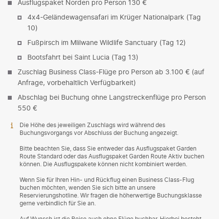
Ausflugspaket Norden pro Person 130 €
4x4-Geländewagensafari im Krüger Nationalpark (Tag
10)
Fußpirsch im Mlilwane Wildlife Sanctuary (Tag 12)
Bootsfahrt bei Saint Lucia (Tag 13)
Zuschlag Business Class-Flüge pro Person ab 3.100 € (auf
Anfrage, vorbehaltlich Verfügbarkeit)
Abschlag bei Buchung ohne Langstreckenflüge pro Person
550 €
Die Höhe des jeweiligen Zuschlags wird während des
Buchungsvorgangs vor Abschluss der Buchung angezeigt.
Bitte beachten Sie, dass Sie entweder das Ausflugspaket Garden
Route Standard oder das Ausflugspaket Garden Route Aktiv buchen
können. Die Ausflugspakete können nicht kombiniert werden.
Wenn Sie für Ihren Hin- und Rückflug einen Business Class-Flug
buchen möchten, wenden Sie sich bitte an unsere
Reservierungshotline. Wir fragen die höherwertige Buchungsklasse
gerne verbindlich für Sie an.
Auf Wunsch ist die Reise auch ohne Flüge buchbar. Hierbei besteht