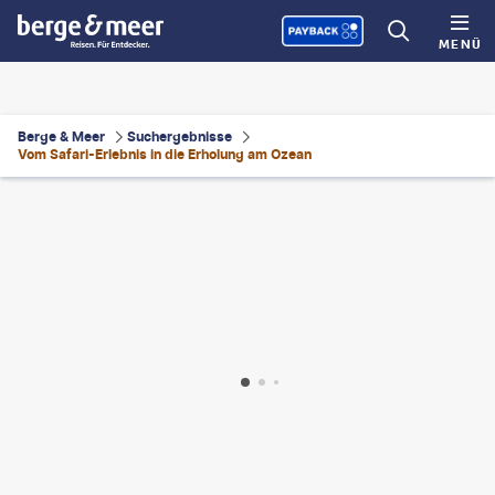
MENÜ
Berge & Meer
Suchergebnisse
Vom Safari-Erlebnis in die Erholung am Ozean
pixart - gty
©
fabio lamanna - gty
©
StuPorts-gty
©
bennymarty-gty