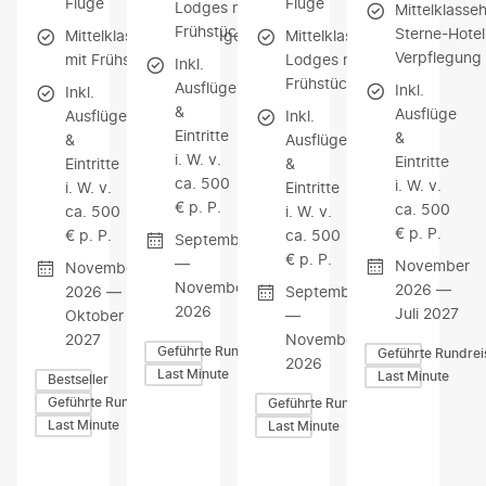
Flüge
Flüge
Lodges mit
Mittelklasse
Frühstück
Sterne-Hotel
Mittelklassehotels/Lodges
Mittelklassehotels/-
Verpflegung
mit Frühstück
Lodges mit
Inkl.
Frühstück
Ausflüge
Inkl.
Inkl.
&
Ausflüge
Ausflüge
Inkl.
Eintritte
&
&
Ausflüge
i. W. v.
Eintritte
Eintritte
&
ca. 500
i. W. v.
i. W. v.
Eintritte
€ p. P.
ca. 500
ca. 500
i. W. v.
€ p. P.
€ p. P.
ca. 500
September
€ p. P.
—
November
November
November
2026 —
2026 —
September
2026
Juli 2027
Oktober
—
2027
November
Geführte Rundreisen
Geführte Rundrei
2026
Last Minute
Last Minute
Bestseller
Geführte Rundreisen
Geführte Rundreisen
Last Minute
Last Minute
Z
Z
Z
U
U
U