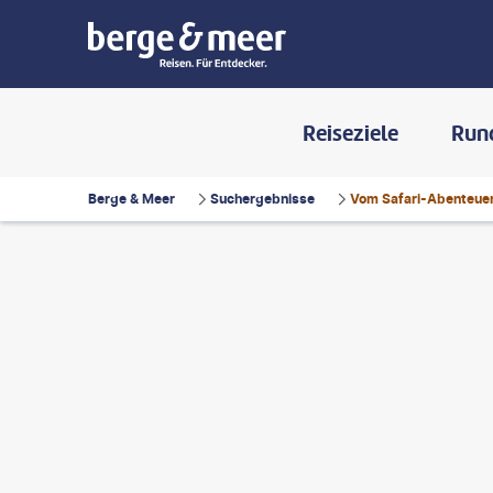
Reiseziele
Run
Berge & Meer
Suchergebnisse
Vom Safari-Abenteuer 
hikovNasko - gty
©
fabio lamanna - gty