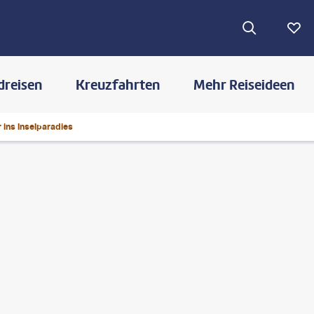
dreisen
Kreuzfahrten
Mehr Reiseideen
ins Inselparadies
©
Delpixart - gty