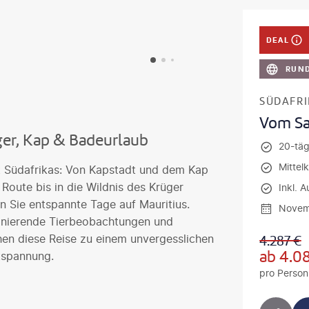
DEAL
RUND
SÜDAFRI
Vom Sa
ger, Kap & Badeurlaub
20-täg
Mittel
lt Südafrikas: Von Kapstadt und dem Kap
Route bis in die Wildnis des Krüger
Inkl. A
n Sie entspannte Tage auf Mauritius.
Novem
inierende Tierbeobachtungen und
n diese Reise zu einem unvergesslichen
4.287
€
ab
4.0
tspannung.
pro Person