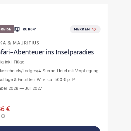
REISE
RUR041
MERKEN
KA & MAURITIUS
fari-Abenteuer ins Inselparadies
ig inkl. Flüge
klassehotels/Lodges/4-Sterne-Hotel mit Verpflegung
usflüge & Eintritte i. W. v. ca. 500 € p. P.
ber 2026 — Juli 2027
86
€