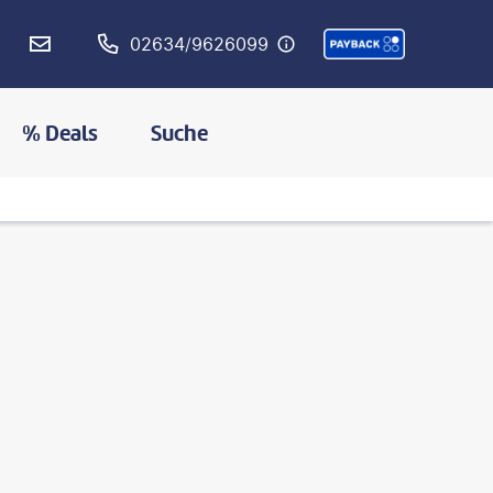
02634/9626099
% Deals
Suche
©
StuPorts-gty